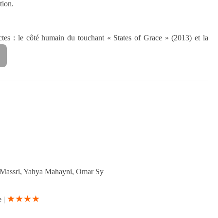
tion.
ctes : le côté humain du touchant « States of Grace » (2013) et la
 Massri, Yahya Mahayni, Omar Sy
★★★★
e |