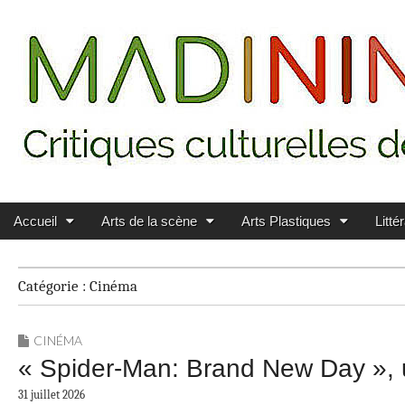
Main menu
Skip to content
MADININ'ART
Accueil
Arts de la scène
Arts Plastiques
Litté
Catégorie :
Cinéma
CINÉMA
« Spider-Man: Brand New Day », u
31 juillet 2026