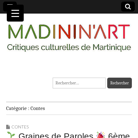
MADININ'ART
Rechercher :
Catégorie :
Contes
CONTES
Graines de Paroles
6ème