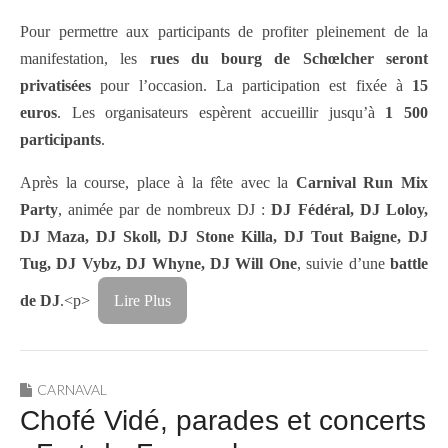
Pour permettre aux participants de profiter pleinement de la
manifestation, les
rues du bourg de Schœlcher seront
privatisées
pour l’occasion. La participation est fixée à
15
euros
. Les organisateurs espèrent accueillir jusqu’à
1 500
participants
.
Après la course, place à la fête avec la
Carnival Run Mix
Party
, animée par de nombreux DJ :
DJ Fédéral, DJ Loloy,
DJ Maza, DJ Skoll, DJ Stone Killa, DJ Tout Baigne, DJ
Tug, DJ Vybz, DJ Whyne, DJ Will One
, suivie d’une
battle
de DJ
.<p>
Lire Plus
CARNAVAL
Chofé Vidé, parades et concerts