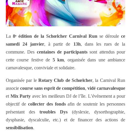
La
8ᵉ édition de la Schœlcher Carnival Run
se déroule
ce
samedi 24 janvier
, à partir de
13h
, dans les rues de la
commune. Des
centaines de participants
sont attendus pour
cette course festive de
5 km
, organisée dans une ambiance
carnavalesque, conviviale et solidaire.
Organisée par le
Rotary Club de Schœlcher
, la Carnival Run
associe
course sans esprit de compétition
,
vidé carnavalesque
et
Mix Party
avec les meilleurs DJ de l’île. L’événement a pour
objectif de
collecter des fonds
afin de soutenir les personnes
présentant des
troubles Dys
(dyslexie, dysorthographie,
dysphasie, dyscalculie, etc.) et de financer des actions de
sensibilisation
.