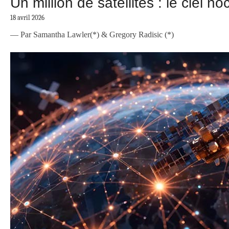
Un million de satellites : le ciel no
18 avril 2026
— Par Samantha Lawler(*) & Gregory Radisic (*)