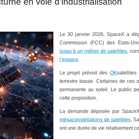
cturne en voie d’industrialisation
Le 30 janvier 2026, SpaceX a dé
Commission (FCC) des États-Unis
jusqu’à un million de satellites
, con
l’espace
.
Le projet prévoit des
OK
satellite
terrestre basse. Certaines de ces 
permanente au soleil. Le public pe
cette proposition.
La demande déposée par SpaceX n
mégaconstellations de satellites
. S
ont une durée de vie relativement co