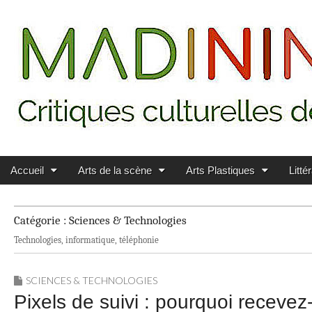
Main menu
Skip to content
MADININ'ART
Accueil
Arts de la scène
Arts Plastiques
Litté
Catégorie :
Sciences & Technologies
Technologies, informatique, téléphonie
SCIENCES & TECHNOLOGIES
Pixels de suivi : pourquoi recevez