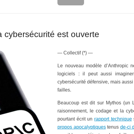
a cybersécurité est ouverte
— Collectif (*) —
Le nouveau modèle d’Anthropic ne
logiciels : il peut aussi imagi
cybersécurité défensive, mais auss
failles.
Beaucoup est dit sur Mythos (un 
raisonnement, le codage et la cyber
pourtant écrit un
rapport technique
propos apocalyptiques
tenus
de-ci 