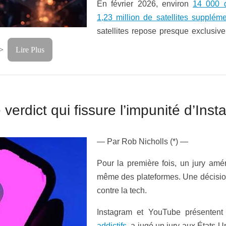
En février 2026, environ
14 000 d
1,23 million de satellites suppléme
satellites repose presque exclusive
p>
Lire Plus
 verdict qui fissure l’impunité d’In
—
Par
Rob Nicholls (*) —
Pour la première fois, un jury amér
même des plateformes. Une décision
contre la tech.
Instagram et YouTube présentent
addictifs
, a jugé un jury aux États-U