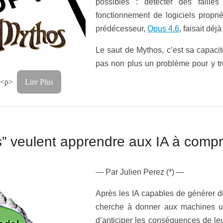
possibles : détecter des faille
fonctionnement de logiciels proprié
prédécesseur,
Opus 4.6
, faisait déjà
Le saut de Mythos, c’est sa capacité 
pas non plus un problème pour y tr
<p>
Lire Plus
s” veulent apprendre aux IA à comp
—
Par
Julien Perez (*) —
Après les IA capables de générer d
cherche à donner aux machines une 
d’anticiper les conséquences de le