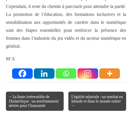
Cependant, il reste du chemin à parcourir pour atteindre la parité.
La promotion de l’éducation, des formations inclusives et la
sensibilisation aux opportunités de carrière dans le numérique
sont des étapes essentielles pour renforcer la présence des
femmes dans l’industrie du jeu vidéo et du secteur numérique en
général.
M’A
← La fonte irréversible de
L’égalité salariale : un combat en
Post navigation
l’Antarctique : un avertissement
Islande et dans le monde entier
sévère pour l’humanité
→