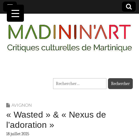
MADININ'ART
Rechercher :
AVIGNON
« Wasted » & « Nexus de
l’adoration »
18 juillet 2025