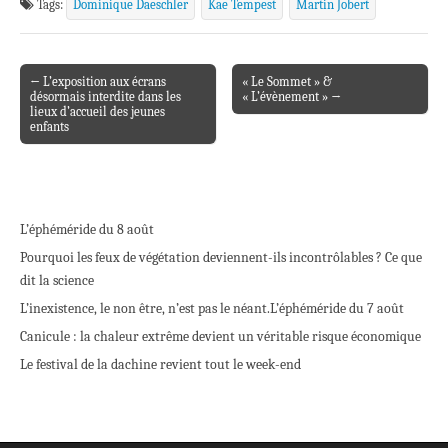
Tags:
Dominique Daeschler
Kae Tempest
Martin Jobert
← L’exposition aux écrans
« Le Sommet » &
Post navigation
désormais interdite dans les
« L’évènement » →
lieux d’accueil des jeunes
enfants
L’éphéméride du 8 août
Pourquoi les feux de végétation deviennent-ils incontrôlables ? Ce que
dit la science
L’inexistence, le non être, n’est pas le néant.
L’éphéméride du 7 août
Canicule : la chaleur extrême devient un véritable risque économique
Le festival de la dachine revient tout le week-end