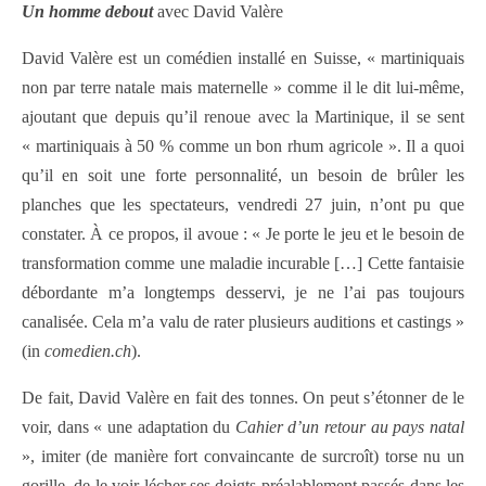
Un homme debout
avec David Valère
David Valère est un comédien installé en Suisse, « martiniquais
non par terre natale mais maternelle » comme il le dit lui-même,
ajoutant que depuis qu’il renoue avec la Martinique, il se sent
« martiniquais à 50 % comme un bon rhum agricole ». Il a quoi
qu’il en soit une forte personnalité, un besoin de brûler les
planches que les spectateurs, vendredi 27 juin, n’ont pu que
constater. À ce propos, il avoue : « Je porte le jeu et le besoin de
transformation comme une maladie incurable […] Cette fantaisie
débordante m’a longtemps desservi, je ne l’ai pas toujours
canalisée. Cela m’a valu de rater plusieurs auditions et castings »
(in
comedien.ch
).
De fait, David Valère en fait des tonnes. On peut s’étonner de le
voir, dans « une adaptation du
Cahier d’un retour au pays natal
», imiter (de manière fort convaincante de surcroît) torse nu un
gorille, de le voir lécher ses doigts préalablement passés dans les