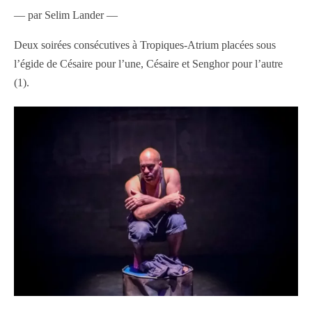
— par Selim Lander —
Deux soirées consécutives à Tropiques-Atrium placées sous
l’égide de Césaire pour l’une, Césaire et Senghor pour l’autre
(1).