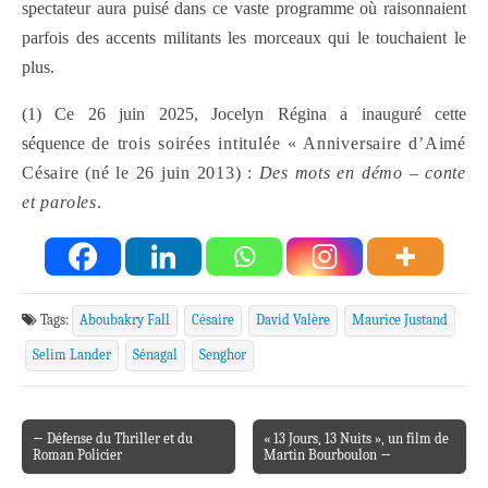
spectateur aura puisé dans ce vaste programme où raisonnaient
parfois des accents militants les morceaux qui le touchaient le
plus.
(1) Ce 26 juin 2025, Jocelyn Régina a inauguré cette
séquence
de trois soirées
intitulée « Anniversaire
d’Aimé
Césaire
(
né le 26 juin 2013)
:
Des mots en démo – conte
et paroles
.
Tags:
Aboubakry Fall
Césaire
David Valère
Maurice Justand
Selim Lander
Sénagal
Senghor
← Défense du Thriller et du
« 13 Jours, 13 Nuits », un film de
Post navigation
Roman Policier
Martin Bourboulon →