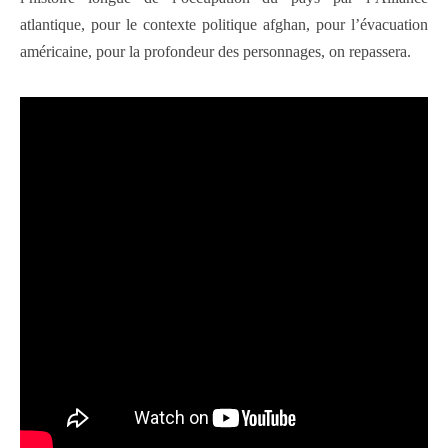
atlantique, pour le contexte politique afghan, pour l’évacuation
américaine, pour la profondeur des personnages, on repassera.
Mercredi 2 juillet à 11h, 19h & 21h | Jeudi 3 juillet à 19h &
21h | Vendredi 4 juillet à 14h & 19h | Samedi 5 juillet à 14h
& 19h | Dimanche 6 juillet à 11h, 14h &19h