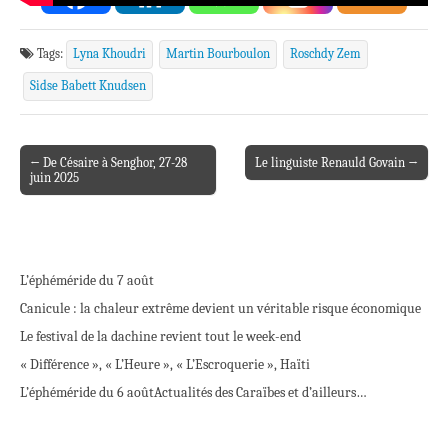
Tags:
Lyna Khoudri
Martin Bourboulon
Roschdy Zem
Sidse Babett Knudsen
← De Césaire à Senghor, 27-28
Le linguiste Renauld Govain →
Post navigation
juin 2025
L’éphéméride du 7 août
Canicule : la chaleur extrême devient un véritable risque économique
Le festival de la dachine revient tout le week-end
« Différence », « L’Heure », « L’Escroquerie », Haïti
L’éphéméride du 6 août
Actualités des Caraïbes et d’ailleurs…