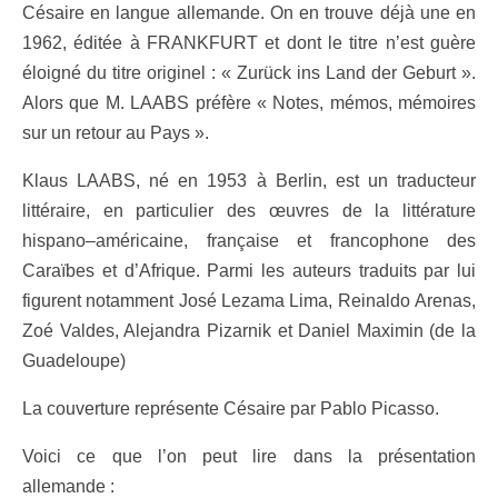
Césaire en langue allemande. On en trouve déjà une en
1962, éditée à FRANKFURT et dont le titre n’est guère
éloigné du titre originel : « Zurück ins Land der Geburt ».
Alors que M. LAABS préfère « Notes, mémos, mémoires
sur un retour au Pays ».
Klaus LAABS, né en 1953 à Berlin, est
un
traducteur
littéraire
,
en
particulier
des
œuvres
de
la
littérature
hispano
–
américaine
,
française
et
francophone
des
Caraïbes
et
d’Afrique
.
Parmi
les
auteurs
traduits
par
lui
figurent
notamment
José
Lezama
Lima
,
Reinaldo
Arenas
,
Zoé
Valdes
,
Alejandra
Pizarnik
et
Daniel
Maximin
(
de
la
Guadeloupe
)
La couverture représente Césaire par Pablo Picasso.
Voici ce que l’on peut lire dans la présentation
allemande :