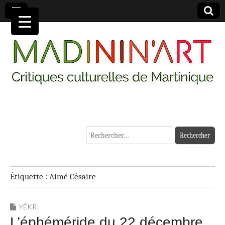
MADININ'ART
Rechercher :
Étiquette :
Aimé Césaire
YÉKRI
L’éphéméride du 22 décembre