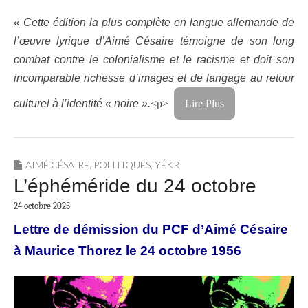
« Cette
édition
la
plus
complète
en
langue
allemande
de
l’œuvre
lyrique
d’Aimé
Césaire
témoigne
de
son
long
combat
contre
le
colonialisme
et
le
racisme
et
doit
son
incomparable
richesse
d’images
et
de
langage
au
retour
culturel
à
l’identité
«
noire
».
<p>
Lire Plus
AIMÉ CÉSAIRE
,
POLITIQUES
,
YÉKRI
L’éphéméride du 24 octobre
24 octobre 2025
Lettre de démission du PCF d’Aimé Césaire
à Maurice Thorez le 24 octobre 1956