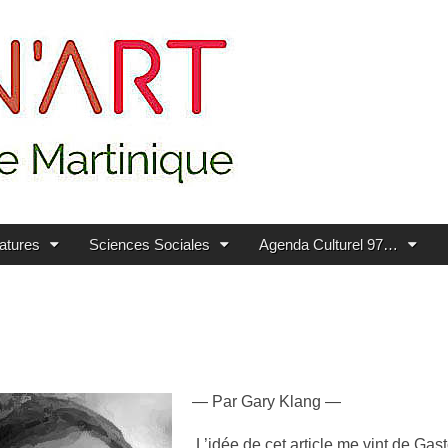
ratures
Sciences Sociales
Agenda Culturel 97…
— Par Gary Klang —
L’idée de cet article me vint de Gas