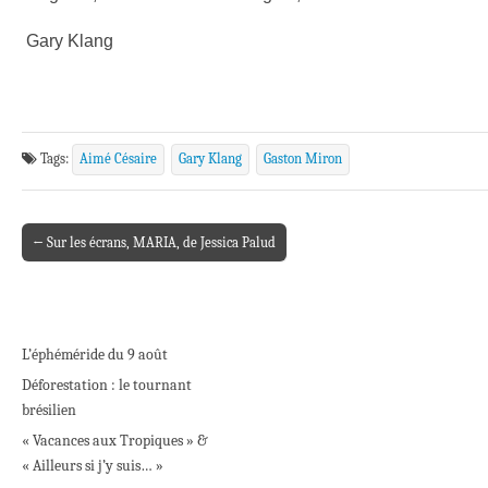
Gary Klang
Tags:
Aimé Césaire
Gary Klang
Gaston Miron
← Sur les écrans, MARIA, de Jessica Palud
Post navigation
L’éphéméride du 9 août
Déforestation : le tournant
brésilien
« Vacances aux Tropiques » &
« Ailleurs si j’y suis… »