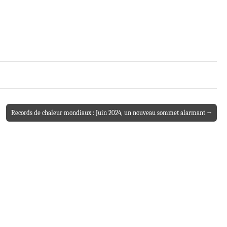
Records de chaleur mondiaux : Juin 2024, un nouveau sommet alarmant →