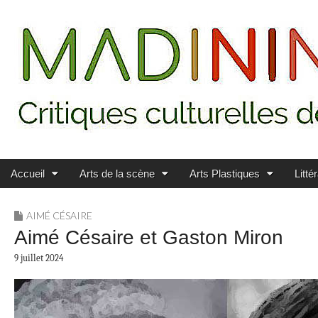
Main menu
Skip to content
MADININ'ART
Accueil
Arts de la scène
Arts Plastiques
Litté
AIMÉ CÉSAIRE
Aimé Césaire et Gaston Miron
9 juillet 2024