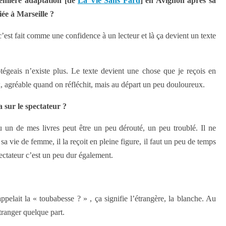
remière adaptation [de
La Vie Sans Fard
] en Avignon après sa
ée à Marseille ?
’est fait comme une confidence à un lecteur et là ça devient un texte
tégeais n’existe plus. Le texte devient une chose que je reçois en
x, agréable quand on réfléchit, mais au départ un peu douloureux.
 sur le spectateur ?
lu un de mes livres peut être un peu dérouté, un peu troublé. Il ne
 sa vie de femme, il la reçoit en pleine figure, il faut un peu de temps
ectateur c’est un peu dur également.
elait la « toubabesse ? » , ça signifie l’étrangère, la blanche. Au
étranger quelque part.