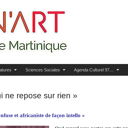
ratures
Sciences Sociales
Agenda Culturel 97…
i ne repose sur rien »
fuse et africaniste de façon intello »