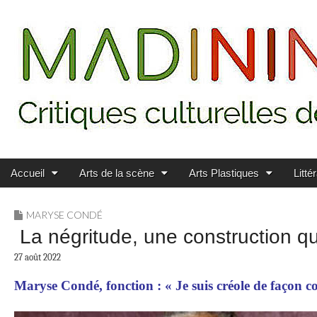
Main menu
Skip to content
MADININ'ART
Accueil
Arts de la scène
Arts Plastiques
Litté
MARYSE CONDÉ
La négritude, une construction qu
27 août 2022
Maryse Condé, fonction : « Je suis créole de façon con