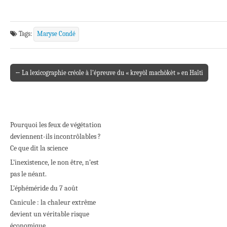
Tags:
Maryse Condé
← La lexicographie créole à l’épreuve du « kreyòl machòkèt » en Haïti
Post navigation
Pourquoi les feux de végétation
deviennent-ils incontrôlables ?
Ce que dit la science
L’inexistence, le non être, n’est
pas le néant.
L’éphéméride du 7 août
Canicule : la chaleur extrême
devient un véritable risque
économique