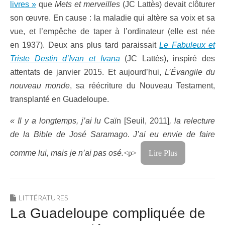
livres »
que
Mets et merveilles
(JC Lattès) devait clôturer
son œuvre. En cause : la maladie qui altère sa voix et sa
vue, et l’empêche de taper à l’ordinateur (elle est née
en 1937). Deux ans plus tard paraissait
Le Fabuleux et
Triste Destin d’Ivan et Ivana
(JC Lattès), inspiré des
attentats de janvier 2015. Et aujourd’hui,
L’Évangile du
nouveau monde
, sa réécriture du Nouveau Testament,
transplanté en Guadeloupe.
« Il y a longtemps, j’ai lu
Caïn [Seuil, 2011]
, la relecture
de la Bible de José Saramago
.
J’ai eu envie de faire
comme lui, mais je n’ai pas osé.
<p>
Lire Plus
LITTÉRATURES
La Guadeloupe compliquée de