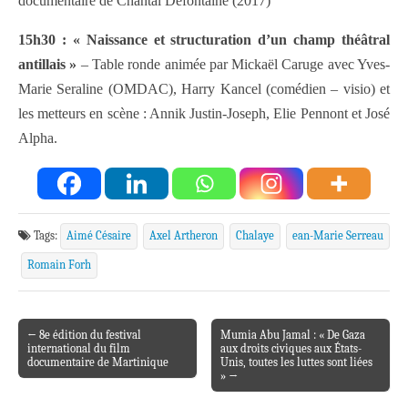
documentaire de Chantal Defontaine (2017)
15h30 : « Naissance et structuration d’un champ théâtral
antillais »
– Table ronde animée par Mickaël Caruge avec Yves-
Marie Seraline (OMDAC), Harry Kancel (comédien – visio) et
les metteurs en scène : Annik Justin-Joseph, Elie Pennont et José
Alpha.
Tags:
Aimé Césaire
Axel Artheron
Chalaye
ean-Marie Serreau
Romain Forh
← 8e édition du festival
Mumia Abu Jamal : « De Gaza
Post navigation
international du film
aux droits civiques aux États-
documentaire de Martinique
Unis, toutes les luttes sont liées
» →