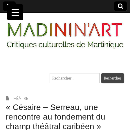
MADININ'ART
Rechercher :
THÉÂTRE
« Césaire – Serreau, une
rencontre au fondement du
champ théâtral caribéen »