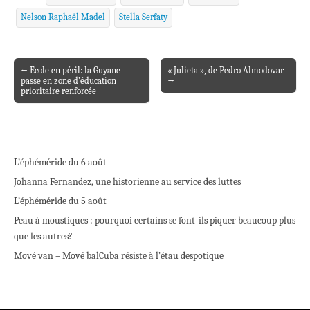
Nelson Raphaël Madel
Stella Serfaty
← Ecole en péril: la Guyane
« Julieta », de Pedro Almodovar
Post navigation
passe en zone d’éducation
→
prioritaire renforcée
L’éphéméride du 6 août
Johanna Fernandez, une historienne au service des luttes
L’éphéméride du 5 août
Peau à moustiques : pourquoi certains se font-ils piquer beaucoup plus
que les autres?
Mové van – Mové bal
Cuba résiste à l’étau despotique