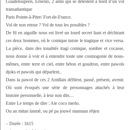
Guadeloupéen, Ernesto, 2 amis qui se détestent à bord d’un vol
transatlantique
Paris Pointe-à-Pitre/ Fort-de-France.
Vol de non retour ? Vol de tous les possibles ?
De fil en aiguille nous est livré un lourd secret liant et déchirant
ces deux hommes, où le comique tutoie le tragique et vice versa.
La
pièce, dans des tonalités tragi comique, sombre et cocasse,
nous donne à voir et à entendre toute une cosmogonie de nous-
mêmes,
entre terre et ciel, entre béton et goudron, entre pawols
djoks et pawols qui déparlent..
Dans la pawol de ces 2 Antillais défilent, passé, présent, avenir.
Où sont évoqués une série de personnages attachés à leur
histoire
personnelle, à leur non dits…
Entre Le temps de dire : Aïe coco merlo.
Ou an mitan lanmè, ou pé pa jouwé manman rétjen
– Durée : 1h15