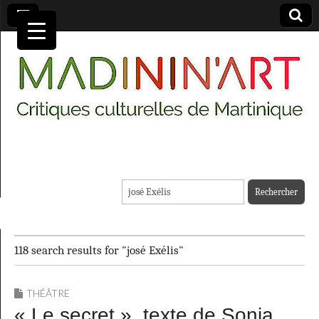
MADININ'ART
Rechercher :
118 search results for "josé Exélis"
THÉÂTRE
« Le secret », texte de Sonia