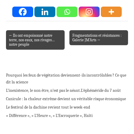
← Ils ont empoisonné notre
Fragmentations et résistances :
Post navigation
terre, nos eaux, nos rivages…
Galerie JM’Arts →
notre peuple
Pourquoi les feux de végétation deviennent-ils incontrôlables ? Ce que
dit la science
L’inexistence, le non être, n’est pas le néant.
L’éphéméride du 7 août
Canicule : la chaleur extrême devient un véritable risque économique
Le festival de la dachine revient tout le week-end
« Différence », « L’Heure », « L’Escroquerie », Haïti