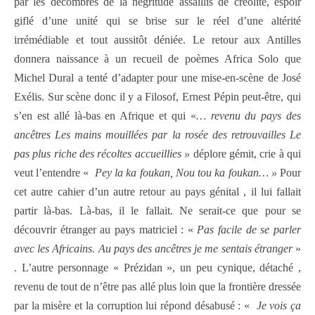
par les décombres de la négritude assaillis de créolité, espoir
giflé d’une unité qui se brise sur le réel d’une altérité
irrémédiable et tout aussitôt déniée. Le retour aux Antilles
donnera naissance à un recueil de poèmes Africa Solo que
Michel Dural a tenté d’adapter pour une mise-en-scène de José
Exélis. Sur scène donc il y a Filosof, Ernest Pépin peut-être, qui
s’en est allé là-bas en Afrique et qui «
… revenu du pays des
ancêtres Les mains mouillées par la rosée des retrouvailles Le
pas plus riche des récoltes accueillies »
déplore gémit, crie à qui
veut l’entendre «
Pey la ka foukan, Nou tou ka foukan… »
Pour
cet autre cahier d’un autre retour au pays génital , il lui fallait
partir là-bas. Là-bas, il le fallait. Ne serait-ce que pour se
découvrir étranger au pays matriciel : «
Pas facile de se parler
avec les Africains. Au pays des ancêtres je me sentais étranger
»
. L’autre personnage « Prézidan », un peu cynique, détaché ,
revenu de tout de n’être pas allé plus loin que la frontière dressée
par la misère et la corruption lui répond désabusé : «
Je vois ça