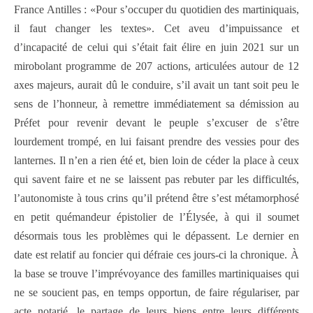
France Antilles : «Pour s’occuper du quotidien des martiniquais,
il faut changer les textes». Cet aveu d’impuissance et
d’incapacité de celui qui s’était fait élire en juin 2021 sur un
mirobolant programme de 207 actions, articulées autour de 12
axes majeurs, aurait dû le conduire, s’il avait un tant soit peu le
sens de l’honneur, à remettre immédiatement sa démission au
Préfet pour revenir devant le peuple s’excuser de s’être
lourdement trompé, en lui faisant prendre des vessies pour des
lanternes. Il n’en a rien été et, bien loin de céder la place à ceux
qui savent faire et ne se laissent pas rebuter par les difficultés,
l’autonomiste à tous crins qu’il prétend être s’est métamorphosé
en petit quémandeur épistolier de l’Élysée, à qui il soumet
désormais tous les problèmes qui le dépassent. Le dernier en
date est relatif au foncier qui défraie ces jours-ci la chronique. À
la base se trouve l’imprévoyance des familles martiniquaises qui
ne se soucient pas, en temps opportun, de faire régulariser, par
acte notarié, le partage de leurs biens entre leurs différents