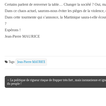
Certains parlent de renverser la table… Changer la société ? Oui, 
Dans ce chaos actuel, saurons-nous éviter les pièges de la violence,
Dans cette tourmente qui s’annonce, la Martinique saura-t-elle écoute
?
Espérons !
Jean-Pierre MAURICE
Tags:
Jean-Pierre MAURICE
← La politique de rigueur risque de frapper très fort , mais inconscience et ig
Post navigation
du peuple !