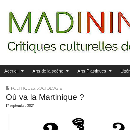
Main menu
Skip to content
MADININ'ART
Accueil
Arts de la scène
Arts Plastiques
Litté
POLITIQUES
,
SOCIOLOGIE
Où va la Martinique ?
17 septembre 2024