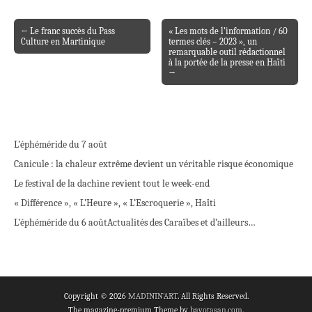
← Le franc succès du Pass
« Les mots de l’information / 60
Post navigation
Culture en Martinique
termes clés – 2023 », un
remarquable outil rédactionnel
à la portée de la presse en Haïti
→
L’éphéméride du 7 août
Canicule : la chaleur extrême devient un véritable risque économique
Le festival de la dachine revient tout le week-end
« Différence », « L’Heure », « L’Escroquerie », Haïti
L’éphéméride du 6 août
Actualités des Caraïbes et d’ailleurs…
Copyright © 2026
MADININ'ART
. All Rights Reserved.
The magazine-premium Theme by
bavotasan.com
.