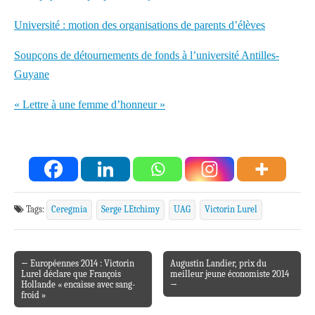
Université : motion des organisations de parents d’élèves
Soupçons de détournements de fonds à l’université Antilles-
Guyane
« Lettre à une femme d’honneur »
Tags:
Ceregmia
Serge LEtchimy
UAG
Victorin Lurel
← Européennes 2014 : Victorin
Augustin Landier, prix du
Post navigation
Lurel déclare que François
meilleur jeune économiste 2014
Hollande « encaisse avec sang-
→
froid »