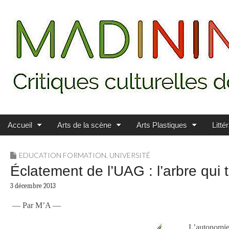
Main menu
Skip to content
MADININ'ART
Accueil
Arts de la scène
Arts Plastiques
Litté
EDUCATION FORMATION
,
UNIVERSITÉ
Éclatement de l’UAG : l’arbre qui 
3 décembre 2013
— Par M’A —
L’autonomie 