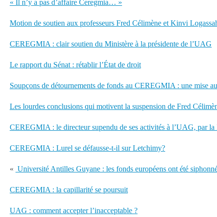
« Il n’y a pas d’affaire Ceregmia… »
Motion de soutien aux professeurs Fred Célimène et Kinvi Logassa
CEREGMIA : clair soutien du Ministère à la présidente de l’UAG
Le rapport du Sénat : rétablir l’État de droit
Soupçons de détournements de fonds au CEREGMIA : une mise au 
Les lourdes conclusions qui motivent la suspension de Fred Célimè
CEREGMIA : le directeur supendu de ses activités à l’UAG, par la
CEREGMIA : Lurel se défausse-t-il sur Letchimy?
«
Université Antilles Guyane : les fonds européens ont été siphonné
CEREGMIA : la capillarité se poursuit
UAG : comment accepter l’inacceptable ?