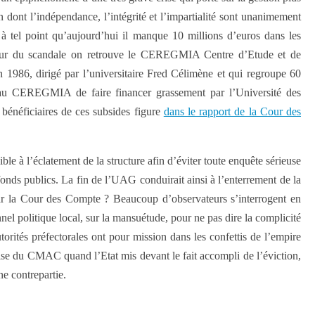
dont l’indépendance, l’intégrité et l’impartialité sont unanimement
à tel point qu’aujourd’hui il manque 10 millions d’euros dans les
cœur du scandale on retrouve le CEREGMIA Centre d’Etude et de
1986, dirigé par l’universitaire Fred Célimène et qui regroupe 60
é au CEREGMIA de faire financer grassement par l’Université des
x bénéficiaires de ces subsides figure
dans le rapport de la Cour des
le à l’éclatement de la structure afin d’éviter toute enquête sérieuse
 fonds publics. La fin de l’UAG conduirait ainsi à l’enterrement de la
ar la Cour des Compte ? Beaucoup d’observateurs s’interrogent en
el politique local, sur la mansuétude, pour ne pas dire la complicité
torités préfectorales ont pour mission dans les confettis de l’empire
crise du CMAC quand l’Etat mis devant le fait accompli de l’éviction,
e contrepartie.