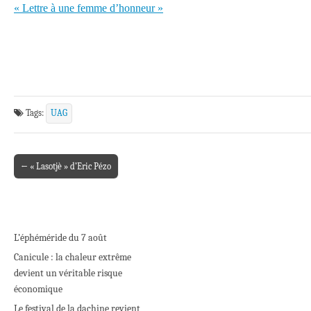
« Lettre à une femme d’honneur »
Tags:
UAG
← « Lasotjè » d’Eric Pézo
Post navigation
L’éphéméride du 7 août
Canicule : la chaleur extrême
devient un véritable risque
économique
Le festival de la dachine revient