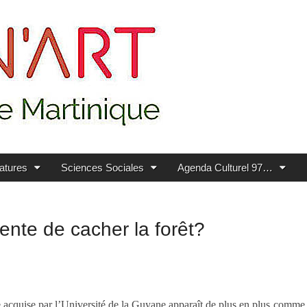
ratures
Sciences Sociales
Agenda Culturel 97…
tente de cacher la forêt?
acquise par l’Université de la Guyane apparaît de plus en plus comme u