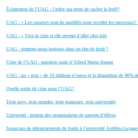
Éclatement de l’UAG : l’arbre qui tente de cacher la forêt?
UAG : » Les casseurs sont-ils qualifiés pour recoller les morceaux
UAG : « Vive la crise si elle permet d’aller plus loin
UAG : sommes-nous toujours dans un état de droit ?
Crise de l’UAG : question orale d’Alfred Marie-Jeanne
UAG : un « trou » de 10 millions d’euros et la disparition de 90% d
Quelle sortie de crise pour l’UAG?
Trois pays, trois peuples, trois jeunesses, trois universités
Université : motion des organisations de parents d’élèves
Soupçons de détournements de fonds à l’université Antilles-Guyane