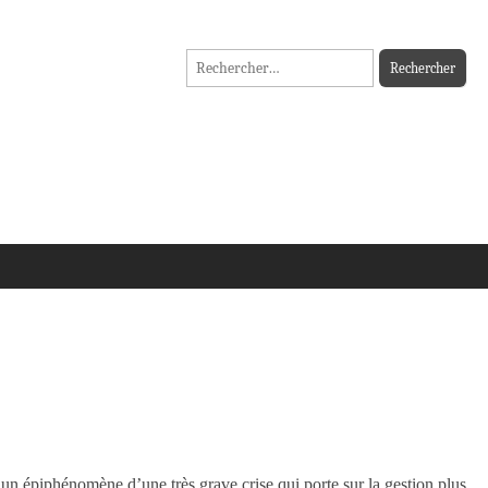
Rechercher :
n épiphénomène d’une très grave crise qui porte sur la gestion plus