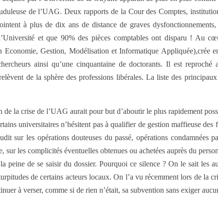
uduleuse de l’UAG. Deux rapports de la Cour des Comptes, institution 
ointent à plus de dix ans de distance de graves dysfonctionnements, 
l’Université et que 90% des pièces comptables ont disparu ! Au 
 Economie, Gestion, Modélisation et Informatique Appliquée),crée en 
chercheurs ainsi qu’une cinquantaine de doctorants. Il est reproch
 relèvent de la sphère des professions libérales. La liste des principau
 de la crise de l’UAG aurait pour but d’aboutir le plus rapidement possib
rtains universitaires n’hésitent pas à qualifier de gestion maffieuse des
dit sur les opérations douteuses du passé, opérations condamnées p
e, sur les complicités éventuelles obtenues ou achetées auprès du personn
la peine de se saisir du dossier. Pourquoi ce silence ? On le sait les au
s turpitudes de certains acteurs locaux. On l’a vu récemment lors de la 
nuer à verser, comme si de rien n’était, sa subvention sans exiger aucun