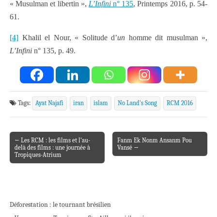
« Musulman et libertin »,
L’Infini
n° 135
, Printemps 2016, p. 54-
61.
[4]
Khalil el Nour, « Solitude d’
un
homme dit musulman »,
L’Infini
n° 135, p. 49.
Tags:
Ayat Najafi
iran
islam
No Land's Song
RCM 2016
← Les RCM : les films et l’au-
Fanm Ek Nonm Ansanm Pou
Post navigation
delà des films : une journée à
Vansé →
Tropiques-Atrium
Déforestation : le tournant brésilien