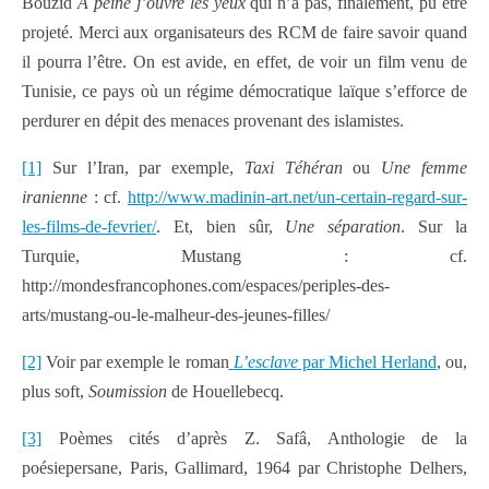
Bouzid
À peine j’ouvre les yeux
qui n’a pas, finalement, pu être
projeté. Merci aux organisateurs des RCM de faire savoir quand
il pourra l’être. On est avide, en effet, de voir un film venu de
Tunisie, ce pays où un régime démocratique laïque s’efforce de
perdurer en dépit des menaces provenant des islamistes.
[1]
Sur l’Iran, par exemple,
Taxi Téhéran
ou
Une femme
iranienne
: cf.
http://www.madinin-art.net/un-certain-regard-sur-
les-films-de-fevrier/
. Et, bien sûr,
Une séparation
. Sur la
Turquie, Mustang : cf.
http://mondesfrancophones.com/espaces/periples-des-
arts/mustang-ou-le-malheur-des-jeunes-filles/
[2]
Voir par exemple le roman
L’esclave
par Michel Herland
, ou,
plus soft,
Soumission
de Houellebecq.
[3]
Poèmes cités d’après Z. Safâ, Anthologie de la
poésiepersane, Paris, Gallimard, 1964 par Christophe Delhers,