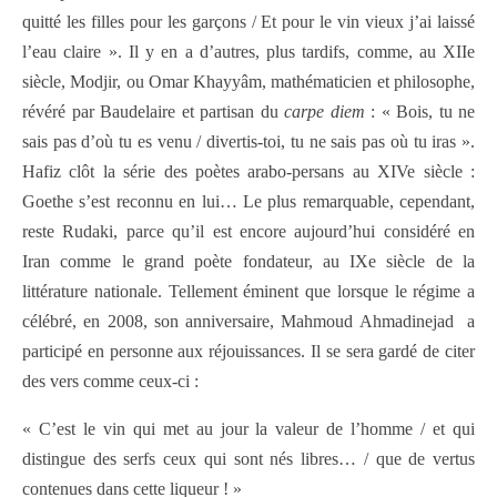
quitté les filles pour les garçons / Et pour le vin vieux j’ai laissé
l’eau claire ». Il y en a d’autres, plus tardifs, comme, au XIIe
siècle, Modjir, ou Omar Khayyâm, mathématicien et philosophe,
révéré par Baudelaire et partisan du
carpe diem
: « Bois, tu ne
sais pas d’où tu es venu / divertis-toi, tu ne sais pas où tu iras ».
Hafiz clôt la série des poètes arabo-persans au XIVe siècle :
Goethe s’est reconnu en lui… Le plus remarquable, cependant,
reste Rudaki, parce qu’il est encore aujourd’hui considéré en
Iran comme le grand poète fondateur, au IXe siècle de la
littérature nationale. Tellement éminent que lorsque le régime a
célébré, en 2008, son anniversaire, Mahmoud Ahmadinejad a
participé en personne aux réjouissances. Il se sera gardé de citer
des vers comme ceux-ci :
« C’est le vin qui met au jour la valeur de l’homme / et qui
distingue des serfs ceux qui sont nés libres… / que de vertus
contenues dans cette liqueur ! »