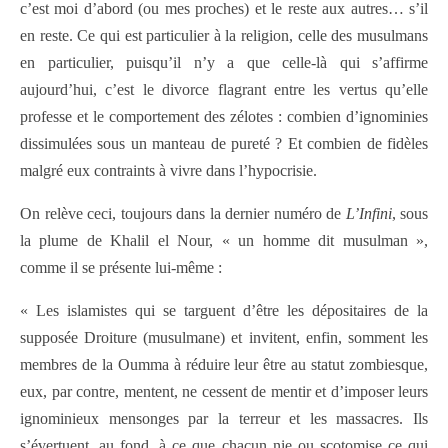
c’est moi d’abord (ou mes proches) et le reste aux autres… s’il
en reste. Ce qui est particulier à la religion, celle des musulmans
en particulier, puisqu’il n’y a que celle-là qui s’affirme
aujourd’hui, c’est le divorce flagrant entre les vertus qu’elle
professe et le comportement des zélotes : combien d’ignominies
dissimulées sous un manteau de pureté ? Et combien de fidèles
malgré eux contraints à vivre dans l’hypocrisie.
On relève ceci, toujours dans la dernier numéro de
L’Infini
, sous
la plume de Khalil el Nour, « un homme dit musulman »,
comme il se présente lui-même :
« Les islamistes qui se targuent d’être les dépositaires de la
supposée Droiture (musulmane) et invitent, enfin, somment les
membres de la Oumma à réduire leur être au statut zombiesque,
eux, par contre, mentent, ne cessent de mentir et d’imposer leurs
ignominieux mensonges par la terreur et les massacres. Ils
s’évertuent, au fond, à ce que chacun nie ou scotomise ce qui