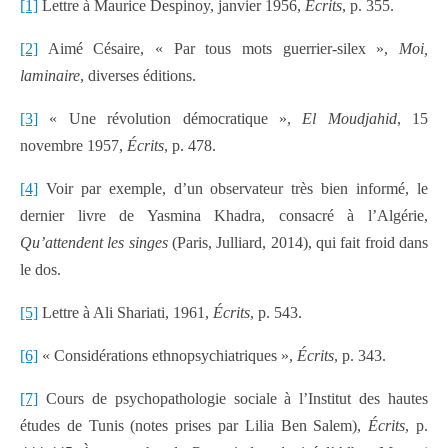
[1]
Lettre à Maurice Despinoy, janvier 1956,
Écrits
, p. 355.
[2]
Aimé Césaire, « Par tous mots guerrier-silex »,
Moi,
laminaire
, diverses éditions.
[3]
« Une révolution démocratique »,
El Moudjahid
, 15
novembre 1957,
Écrits
, p. 478.
[4]
Voir par exemple, d’un observateur très bien informé, le
dernier livre de Yasmina Khadra, consacré à l’Algérie,
Qu’attendent les singes
(Paris, Julliard, 2014), qui fait froid dans
le dos.
[5]
Lettre à Ali Shariati, 1961,
Écrits
, p. 543.
[6]
« Considérations ethnopsychiatriques »,
Écrits
, p. 343.
[7]
Cours de psychopathologie sociale à l’Institut des hautes
études de Tunis (notes prises par Lilia Ben Salem),
Écrits
, p.