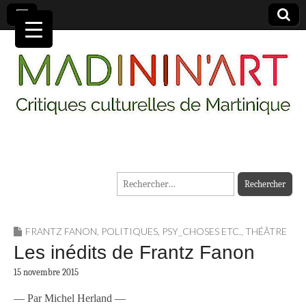
MADININ'ART
Rechercher :
FRANTZ FANON
,
POLITIQUES
,
PSY_CHOSES ETC.
,
THÉÂTRE
Les inédits de Frantz Fanon
15 novembre 2015
— Par Michel Herland —