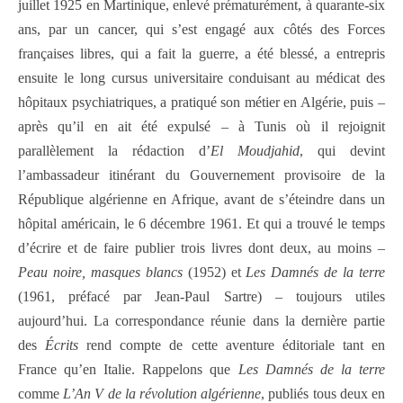
juillet 1925 en Martinique, enlevé prématurément, à quarante-six
ans, par un cancer, qui s’est engagé aux côtés des Forces
françaises libres, qui a fait la guerre, a été blessé, a entrepris
ensuite le long cursus universitaire conduisant au médicat des
hôpitaux psychiatriques, a pratiqué son métier en Algérie, puis –
après qu’il en ait été expulsé – à Tunis où il rejoignit
parallèlement la rédaction d’
El Moudjahid
, qui devint
l’ambassadeur itinérant du Gouvernement provisoire de la
République algérienne en Afrique, avant de s’éteindre dans un
hôpital américain, le 6 décembre 1961. Et qui a trouvé le temps
d’écrire et de faire publier trois livres dont deux, au moins –
Peau noire, masques blancs
(1952) et
Les Damnés de la terre
(1961, préfacé par Jean-Paul Sartre) – toujours utiles
aujourd’hui. La correspondance réunie dans la dernière partie
des
Écrits
rend compte de cette aventure éditoriale tant en
France qu’en Italie. Rappelons que
Les Damnés de la terre
comme
L’An V de la révolution algérienne
, publiés tous deux en