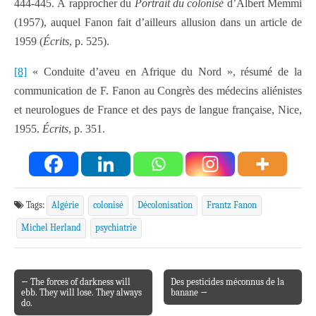
444-445. À rapprocher du
Portrait du colonisé
d’Albert Memmi
(1957), auquel Fanon fait d’ailleurs allusion dans un article de
1959 (
Écrits
, p. 525).
[8]
« Conduite d’aveu en Afrique du Nord », résumé de la
communication de F. Fanon au Congrès des médecins aliénistes
et neurologues de France et des pays de langue française, Nice,
1955.
Écrits
, p. 351.
Tags:
Algérie
colonisé
Décolonisation
Frantz Fanon
Michel Herland
psychiatrie
← The forces of darkness will
Des pesticides méconnus de la
Post navigation
ebb. They will lose. They always
banane →
do.