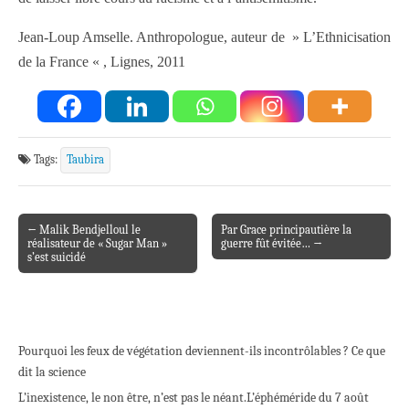
Jean-Loup Amselle. Anthropologue, auteur de » L’Ethnicisation
de la France « , Lignes, 2011
Tags:
Taubira
← Malik Bendjelloul le
Par Grace principautière la
Post navigation
réalisateur de « Sugar Man »
guerre fût évitée… →
s’est suicidé
Pourquoi les feux de végétation deviennent-ils incontrôlables ? Ce que
dit la science
L’inexistence, le non être, n’est pas le néant.
L’éphéméride du 7 août