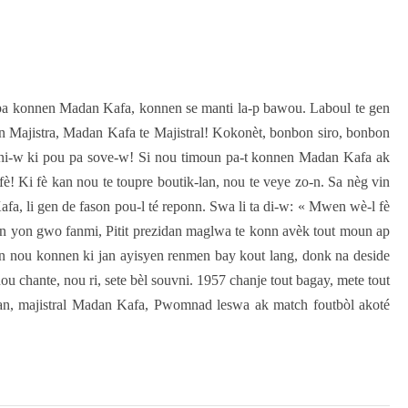
 pa konnen Madan Kafa, konnen se manti la-p bawou. Laboul te gen
n Majistra, Madan Kafa te Majistral! Kokonèt, bonbon siro, bonbon
e vini-w ki pou pa sove-w! Si nou timoun pa-t konnen Madan Kafa ak
fè! Ki fè kan nou te toupre boutik-lan, nou te veye zo-n. Sa nèg vin
, li gen de fason pou-l té reponn. Swa li ta di-w: « Mwen wè-l fè
on yon gwo fanmi, Pitit prezidan maglwa te konn avèk tout moun ap
men nou konnen ki jan ayisyen renmen bay kout lang, donk na deside
 chante, nou ri, sete bèl souvni. 1957 chanje tout bagay, mete tout
an, majistral Madan Kafa, Pwomnad leswa ak match foutbòl akoté