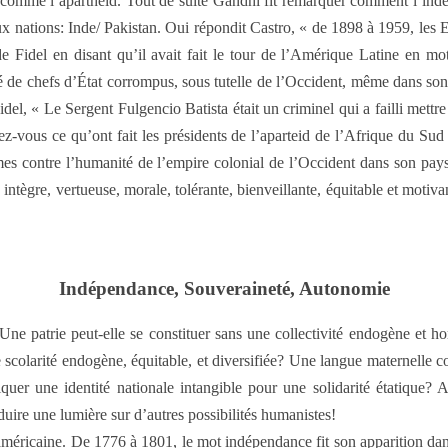
que comme l’apartheid. Tout de suite Gandhi fit remarquer comment l’in
x nations: Inde/ Pakistan. Oui répondit Castro, « de 1898 à 1959, les Et
 de Fidel en disant qu’il avait fait le tour de l’Amérique Latine en m
té de chefs d’État corrompus, sous tutelle de l’Occident, même dans son
del, « Le Sergent Fulgencio Batista était un criminel qui a failli met
ez-vous ce qu’ont fait les présidents de l’aparteid de l’Afrique du Sud
imes contre l’humanité de l’empire colonial de l’Occident dans son pay
le, intègre, vertueuse, morale, tolérante, bienveillante, équitable et moti
Indépendance, Souveraineté, Autonomie
e patrie peut-elle se constituer sans une collectivité endogène et ho
e scolarité endogène, équitable, et diversifiée? Une langue maternelle 
uer une identité nationale intangible pour une solidarité étatique? A
uire une lumière sur d’autres possibilités humanistes!
américaine. De 1776 à 1801, le mot indépendance fit son apparition dans