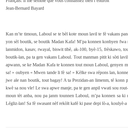
Français: Il me semble que vous connaissez bien l’endroit
Jean-Bernard Bayard
Kan m’te timoun, Laboul se te bèl kote moun lavil te fè vakans 
yon sèl boutik, se boutik Madan Kafa! M’pa konnen konbyen fwa ma
lanmidon, kasav, rwayal, biswit tibè, ak-100, byè-15, frèskawo, t
boutik-lan, pa ta gen vakans Laboul. Tout manman pitit ki sòti lavi
apwann, se ke Madan Kafa te konnen tout moun Laboul, genyen menm
sa! » oubyen « Mwen tande li fè sa! » Kèlke swa répons lan, konn
jwe ale nan boutik, tout bagay! A ta Prezidan-an limenm, té konn 
kwè sa nou vle! Le swa apwe manje, pa te gen anpil vwati sou rout-
moun tèt anba, nou pa janm tounnen Laboul, m’pa konnen sa ki 
Légliz-lan! Sa fè swasant nèf rekòlt kafé ki pase depi lò-a, koul