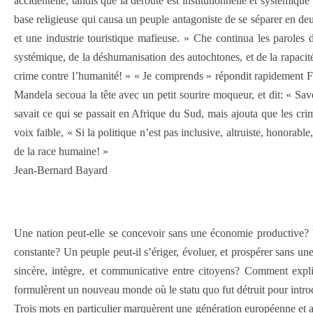
accidentelle, tandis que la déroute est institutionnelle et systémi
base religieuse qui causa un peuple antagoniste de se séparer en deu
et une industrie touristique mafieuse. » Che continua les paroles
systémique, de la déshumanisation des autochtones, et de la rapaci
crime contre l’humanité! » « Je comprends » répondit rapidement Fi
Mandela secoua la tête avec un petit sourire moqueur, et dit: « Sav
savait ce qui se passait en Afrique du Sud, mais ajouta que les cr
voix faible, « Si la politique n’est pas inclusive, altruiste, honorab
de la race humaine! »
Jean-Bernard Bayard
Une nation peut-elle se concevoir sans une économie productive? Un
constante? Un peuple peut-il s’ériger, évoluer, et prospérer sans un
sincère, intègre, et communicative entre citoyens? Comment expliq
formulèrent un nouveau monde où le statu quo fut détruit pour introd
Trois mots en particulier marquèrent une génération européenne et 