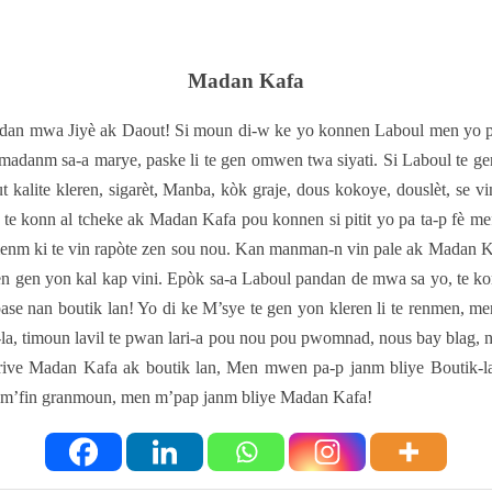
Madan Kafa
pandan mwa Jiyè ak Daout! Si moun di-w ke yo konnen Laboul men yo
danm sa-a marye, paske li te gen omwen twa siyati. Si Laboul te ge
out kalite kleren, sigarèt, Manba, kòk graje, dous kokoye, douslèt, s
l te konn al tcheke ak Madan Kafa pou konnen si pitit yo pa ta-p fè me
 ki te vin rapòte zen sou nou. Kan manman-n vin pale ak Madan Kafa
en gen yon kal kap vini. Epòk sa-a Laboul pandan de mwa sa yo, te k
pase nan boutik lan! Yo di ke M’sye te gen yon kleren li te renmen, 
la, timoun lavil te pwan lari-a pou nou pou pwomnad, nous bay blag, nou
rive Madan Kafa ak boutik lan, Men mwen pa-p janm bliye Boutik-l
yè-a m’fin granmoun, men m’pap janm bliye Madan Kafa!