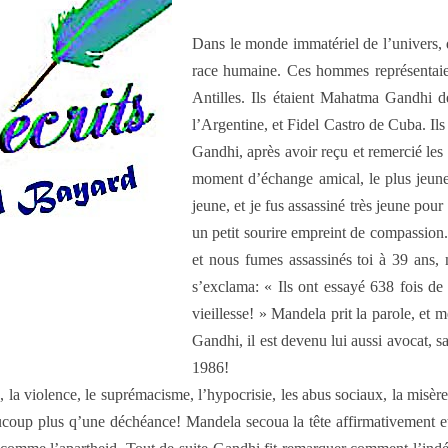
Dans le monde immatériel de l’univers, 
race humaine. Ces hommes représentaien
Antilles. Ils étaient Mahatma Gandhi 
l’Argentine, et Fidel Castro de Cuba. Il
Gandhi, après avoir reçu et remercié les 
moment d’échange amical, le plus jeune 
jeune, et je fus assassiné très jeune po
un petit sourire empreint de compassio
et nous fumes assassinés toi à 39 ans
s’exclama: « Ils ont essayé 638 fois de 
vieillesse! » Mandela prit la parole, et
Gandhi, il est devenu lui aussi avocat, s
1986!
 la violence, le suprémacisme, l’hypocrisie, les abus sociaux, la misère
ucoup plus q’une déchéance! Mandela secoua la tête affirmativement et 