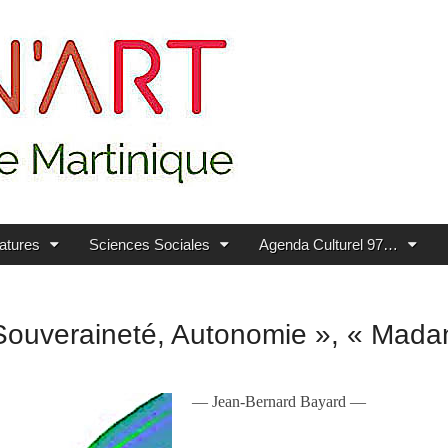
ratures
Sciences Sociales
Agenda Culturel 97…
Souveraineté, Autonomie », « Madan
—
Jean-Bernard Bayard —