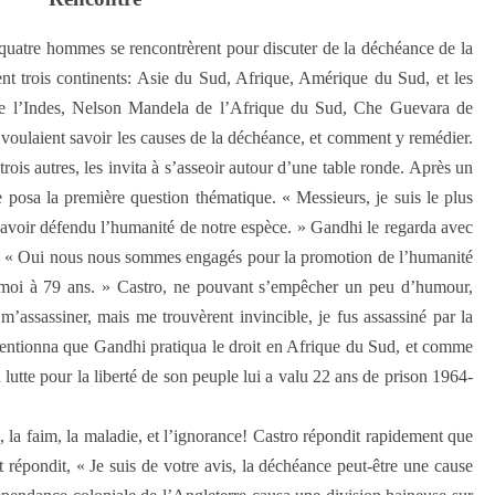
quatre hommes se rencontrèrent pour discuter de la déchéance de la
t trois continents: Asie du Sud, Afrique, Amérique du Sud, et les
de l’Indes, Nelson Mandela de l’Afrique du Sud, Che Guevara de
s voulaient savoir les causes de la déchéance, et comment y remédier.
trois autres, les invita à s’asseoir autour d’une table ronde. Après un
posa la première question thématique. « Messieurs, je suis le plus
ur avoir défendu l’humanité de notre espèce. » Gandhi le regarda avec
n. « Oui nous nous sommes engagés pour la promotion de l’humanité
, moi à 79 ans. » Castro, ne pouvant s’empêcher un peu d’humour,
m’assassiner, mais me trouvèrent invincible, je fus assassiné par la
 mentionna que Gandhi pratiqua le droit en Afrique du Sud, et comme
a lutte pour la liberté de son peuple lui a valu 22 ans de prison 1964-
, la faim, la maladie, et l’ignorance! Castro répondit rapidement que
répondit, « Je suis de votre avis, la déchéance peut-être une cause