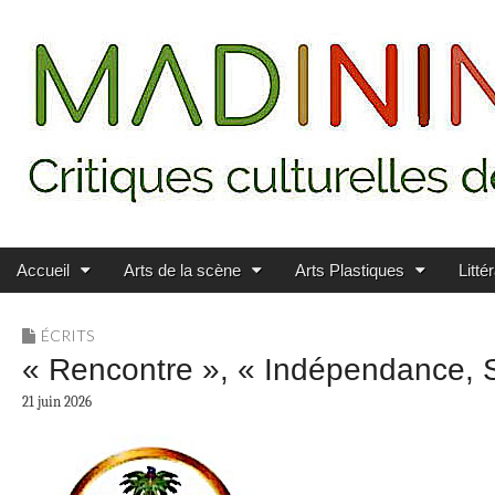
Main menu
Skip to content
MADININ'ART
Accueil
Arts de la scène
Arts Plastiques
Litté
ÉCRITS
« Rencontre », « Indépendance, 
21 juin 2026