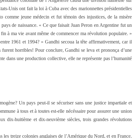
dépendance coloniale de l’Angleterre causa une division haineuse sur
ats-Unis ont fait la loi à Cuba avec des marionnettes présidentielles
oto comme jeune médecin et fut témoin des injustices, de la misère
 pays de naissance. « Ce que faisait Juan Peron en Argentine fut un
tre fin à ma vie avant même de commencer ma révolution populaire. »
 entre 1961 et 1994? » Gandhi secoua la tête affirmativement, car il
s furent horribles! Pour conclure, Gandhi se leva et prononça d’une
vante dans une production collective, elle ne représente pas l’humanité
mogène? Un pays peut-il se sécuriser sans une justice impartiale et
commune à tous et à toutes est-elle nécéssaire pour assurer une union
ux dix-huitième et dix-neuvième siècles, trois grandes révolutions
 les treize colonies anglaises de l’Amérique du Nord, et en France.