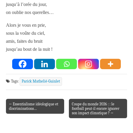
jusqu’à l’orée du jour,
on oublie nos querelles…
Alors je vous en prie,
sous la voûte du ciel,
amis, faites du bruit
jusqu’au bout de la nuit !
Tags:
Parick Mathelié-Guinlet
← Essentialisme idéologique et
Coupe du monde 2026 : : le
Post navigation
discriminations…
football peut-il encore ignorer
son impact climatique ? →