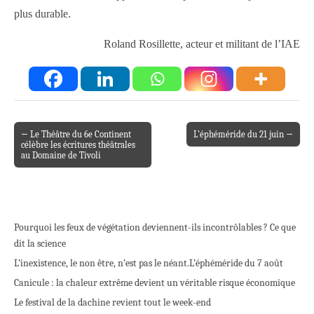
plus durable.
Roland Rosillette,
acteur et militant de l’IAE
← Le Théâtre du 6e Continent
L’éphéméride du 21 juin →
Post navigation
célèbre les écritures théâtrales
au Domaine de Tivoli
Pourquoi les feux de végétation deviennent-ils incontrôlables ? Ce que
dit la science
L’inexistence, le non être, n’est pas le néant.
L’éphéméride du 7 août
Canicule : la chaleur extrême devient un véritable risque économique
Le festival de la dachine revient tout le week-end