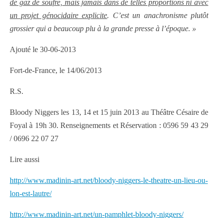
de gaz de soufre, mais jamais dans de telles proportions ni avec
un projet génocidaire explicite
. C’est un anachronisme plutôt
grossier qui a beaucoup plu à la grande presse à l’époque. »
Ajouté le 30-06-2013
Fort-de-France, le 14/06/2013
R.S.
Bloody Niggers les 13, 14 et 15 juin 2013 au Théâtre Césaire de
Foyal à 19h 30. Renseignements et Réservation : 0596 59 43 29
/ 0696 22 07 27
Lire aussi
http://www.madinin-art.net/bloody-niggers-le-theatre-un-lieu-ou-
lon-est-lautre/
http://www.madinin-art.net/un-pamphlet-bloody-niggers/