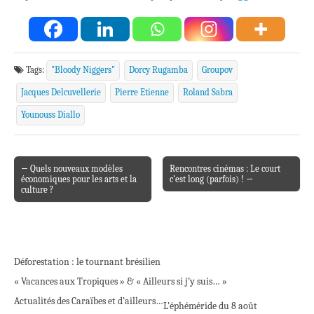
Tags:
"Bloody Niggers"
Dorcy Rugamba
Groupov
Jacques Delcuvellerie
Pierre Etienne
Roland Sabra
Younouss Diallo
← Quels nouveaux modèles
Rencontres cinémas : Le court
Post navigation
économiques pour les arts et la
c’est long (parfois) ! →
culture ?
Déforestation : le tournant brésilien
« Vacances aux Tropiques » & « Ailleurs si j’y suis… »
Actualités des Caraïbes et d’ailleurs…
L’éphéméride du 8 août