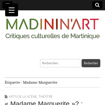
MADININ'ART
Rechercher :
Étiquette :
Madame Marguerite
ARTS DE LA SCÈNE
,
THÉÂTRE
« Madame Marguerite »? : …