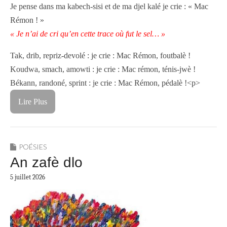
Je pense dans ma kabech-sisi et de ma djel kalé je crie : « Mac
Rémon ! »
« Je n’ai de cri qu’en cette trace où fut le sel… »
Tak, drib, repriz-devolé : je crie : Mac Rémon, foutbalè !
Koudwa, smach, amowti : je crie : Mac rémon, ténis-jwè !
Békann, randoné, sprint : je crie : Mac Rémon, pédalè !<p>
Lire Plus
POÉSIES
An zafè dlo
5 juillet 2026