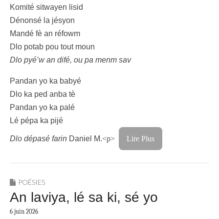
Komité sitwayen lisid
Dénonsé la jésyon
Mandé fè an réfowm
Dlo potab pou tout moun
Dlo pyé’w an difé, ou pa menm sav
Pandan yo ka babyé
Dlo ka ped anba tè
Pandan yo ka palé
Lé pépa ka pijé
Dlo dépasé farin
Daniel M.
<p>
Lire Plus
POÉSIES
An laviya, lé sa ki, sé yo
6 juin 2026