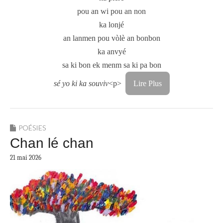
pou an wi pou an non
ka lonjé
an lanmen pou vòlè an bonbon
ka anvyé
sa ki bon ek menm sa ki pa bon
sé yo ki ka souviv
<p>
Lire Plus
POÉSIES
Chan lé chan
21 mai 2026