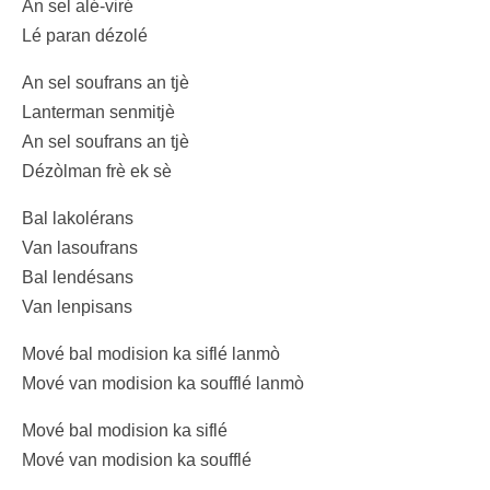
An sel alé-viré
Lé paran dézolé
An sel soufrans an tjè
Lanterman senmitjè
An sel soufrans an tjè
Dézòlman frè ek sè
Bal lakolérans
Van lasoufrans
Bal lendésans
Van lenpisans
Mové bal modision ka siflé lanmò
Mové van modision ka soufflé lanmò
Mové bal modision ka siflé
Mové van modision ka soufflé