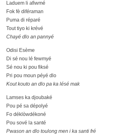
Laduem li afiwmé
Fok fè diféraman
Puma di réparé
Tout tiyo ki krévé
Chayé dlo an pannyé
Odisi Esème
Di sé nou lé fewmyé
Sé nou ki pou fiksé
Pri pou moun péyé dlo
Kout kouto an dlo pa ka lésé mak
Lamses ka djoubaké
Pou pé sa dépolyé
Fo déklòwdékoné
Pou sové la santé
Pwason an dlo toulong men i ka santi fré