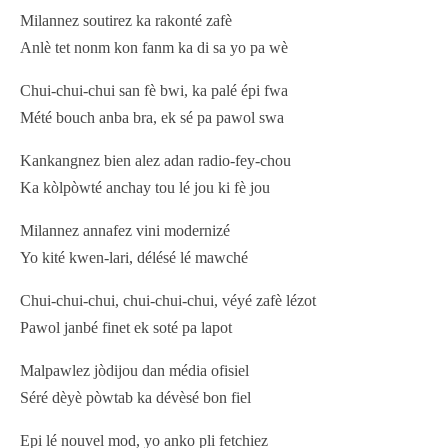
Milannez soutirez ka rakonté zafè
Anlè tet nonm kon fanm ka di sa yo pa wè
Chui-chui-chui san fè bwi, ka palé épi fwa
Mété bouch anba bra, ek sé pa pawol swa
Kankangnez bien alez adan radio-fey-chou
Ka kòlpòwté anchay tou lé jou ki fè jou
Milannez annafez vini modernizé
Yo kité kwen-lari, délésé lé mawché
Chui-chui-chui, chui-chui-chui, véyé zafè lézot
Pawol janbé finet ek soté pa lapot
Malpawlez jòdijou dan média ofisiel
Séré dèyè pòwtab ka dévèsé bon fiel
Epi lé nouvel mod, yo anko pli fetchiez