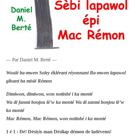
— Par Daniel M. Berté —
Woulé ba-mwen Soley éklérant réyonnant Ba-mwen lapawol
glisant ba misié Rémon
Dimiwon, dimiwon, won notinbé i ka monté
Wa di fanmi bonjou lè’w ka monté Wa di zanmi bonjou lè’w
ka monté
Mac Rémon, Mac Rémon, won notinbé i ka monté
1 é 1 : Dé! Désiyis man Désilap démon de ladévenn!