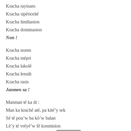
Kracha rayisans
Kracha sipériorité
Kracha limiliasion
Kracha dominasion
Non !
Kracha nonm
Kracha mépri
Kracha lakolè
Kracha lensilt
Kracha rasis
Janmen sa !
Manman té ka di :
Man ka kraché atè, pa kité’y sek
Sé té pou’w ba kò’w balan
Lè’y té vréyé’w fè konmision