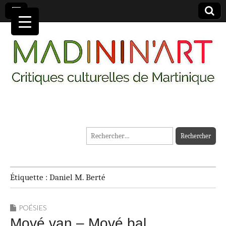
MADININ'ART
Rechercher :
Étiquette :
Daniel M. Berté
POÉSIES
Mové van – Mové bal