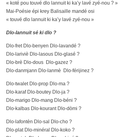
« koté pou touvé dlo lannuit ki ka’y lavé zyé-nou ? »
Mai-Poésie épi krey Balisaille mandé osi
« touvé dlo lannuit ki ka’y lavé zyé-nou »
Dlo-lannuit sé ki dlo ?
Dlo-fret Dlo-benyen Dlo-lavandé ?
Dlo-lariviè Dlo-lasous Dlo-glasé ?
Dlo-brè Dlo-dous Dlo-gazez ?
Dlo-danmjann Dlo-lanmè Dlo-férijinez ?
Dlo-twalet Dlo-prop Dlo-ma ?
Dlo-karaf Dlo-boutey
Dlo-ja ?
Dlo-marigo Dlo-mang Dlo-béni ?
Dlo-kalbas Dlo-kourant Dlo-dòmi ?
Dlo-lafontèn Dlo-sal Dlo-cho ?
Dlo-plat Dlo-minéral Dlo-koko ?