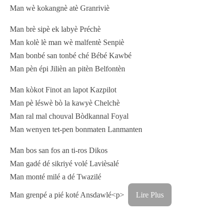
Man wè kokangnè atè Granriviè
Man brè sipè ek labyè Préchè
Man kolè lè man wè malfentè Senpiè
Man bonbé san tonbé ché Bébé Kawbé
Man pèn épi Jilièn an pitèn Belfontèn
Man kòkot Finot an lapot Kazpilot
Man pè léswè bò la kawyè Chelchè
Man ral mal chouval Bòdkannal Foyal
Man wenyen tet-pen bonmaten Lanmanten
Man bos san fos an ti-ros Dikos
Man gadé dé sikriyé volé Lavièsalé
Man monté milé a dé Twazilé
Man grenpé a pié koté Ansdawlé<p>
Lire Plus