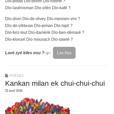
Dlo-potab Dlo-bonm Dlo-robiné ?
Dlo-lasénisman Dlo-sitèn Dlo-kafé ?
Dlo-divin Dlo-de-révey Dlo-mennen-vini ?
Dlo-de-viktwaw Dlo-piman Dlo-lapli ?
Dlo-briz-tout Dlo-damérik Dlo-ben-démaré ?
Dlo-kloruré Dlo mousach Dlo-sawlé ?
Lavé zyé kiles nou ?
<p>
Lire Plus
POÉSIES
Kankan milan ek chui-chui-chui
22 avril 2026