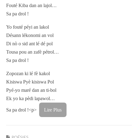
Fouté Kiba dan an lajol…
Sa pa drol !
Yo fouté péyi an lakol
Désann lékonomi an vol
Di nò o sid ant lé dé pol
Tousa pou an zafè pétrol…
Sa pa drol !
Zopozan ki lé fè kakol
Kisiswa Pyè kisiswa Pol
Pyé-yo maré dan an ti-bol
Ek yo ka pèdi lapawol…
Sa pa drol !<p>
Lire Plus
POÉSIES