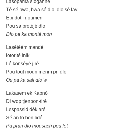
Lasopama sloganné
Tè sé bwa, bwa sé dlo, dlo sé lavi
Epi dot i goumen
Pou sa protéjé dlo
Dlo pa ka monté mòn
Lasétéèm mandé
lotorité inik
Lé konséyé jiré
Pou tout moun menm pri dlo
Ou pa ka sali dlo’w
Lakasem ek Kapnò
Di wop tjenbon-tiré
Lespassid déklaré
Sé an fo bon lidé
Pa pran dlo mousach pou let