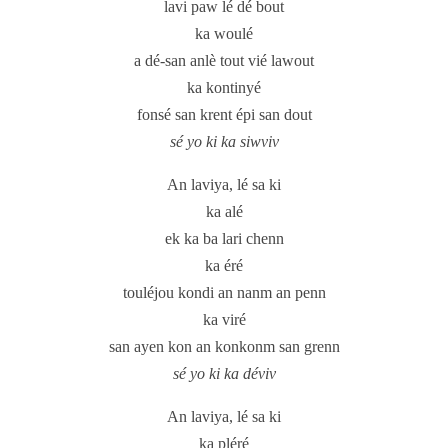
lavi paw lé dé bout
ka woulé
a dé-san anlè tout vié lawout
ka kontinyé
fonsé san krent épi san dout
sé yo ki ka siwviv
An laviya, lé sa ki
ka alé
ek ka ba lari chenn
ka éré
touléjou kondi an nanm an penn
ka viré
san ayen kon an konkonm san grenn
sé yo ki ka déviv
An laviya, lé sa ki
ka pléré