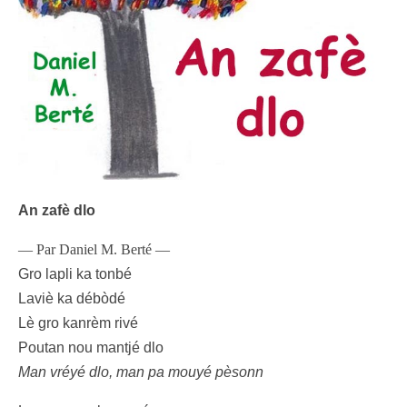
An zafè dlo
— Par Daniel M. Berté —
Gro lapli ka tonbé
Laviè ka débòdé
Lè gro kanrèm rivé
Poutan nou mantjé dlo
Man vréyé dlo, man pa mouyé pèsonn