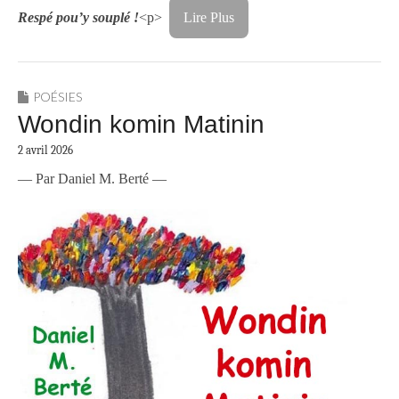
Respé pou’y souplé !
<p>
Lire Plus
POÉSIES
Wondin komin Matinin
2 avril 2026
— Par Daniel M. Berté —