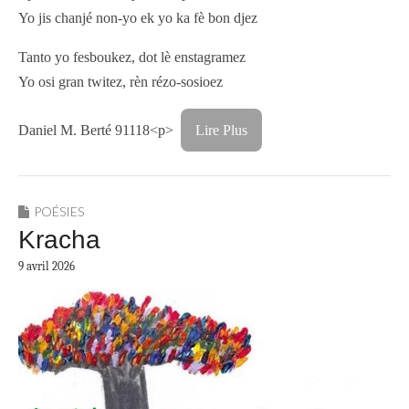
Yo jis chanjé non-yo ek yo ka fè bon djez
Tanto yo fesboukez, dot lè enstagramez
Yo osi gran twitez, rèn rézo-sosioez
Daniel M. Berté 91118<p>
Lire Plus
POÉSIES
Kracha
9 avril 2026