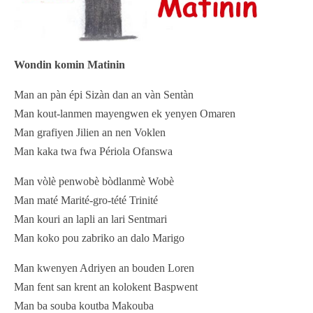
Wondin komin Matinin
Man an pàn épi Sizàn dan an vàn Sentàn
Man kout-lanmen mayengwen ek yenyen Omaren
Man grafiyen Jilien an nen Voklen
Man kaka twa fwa Périola Ofanswa
Man vòlè penwobè bòdlanmè Wobè
Man maté Marité-gro-tété Trinité
Man kouri an lapli an lari Sentmari
Man koko pou zabriko an dalo Marigo
Man kwenyen Adriyen an bouden Loren
Man fent san krent an kolokent Baspwent
Man ba souba koutba Makouba