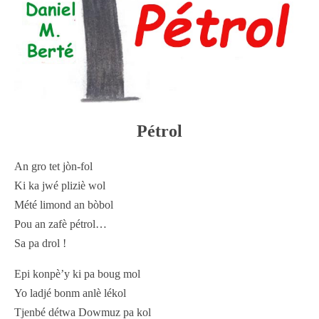
Pétrol
An gro tet jòn-fol
Ki ka jwé pliziè wol
Mété limond an bòbol
Pou an zafè pétrol…
Sa pa drol !
Epi konpè’y ki pa boug mol
Yo ladjé bonm anlè lékol
Tjenbé détwa Dowmuz pa kol