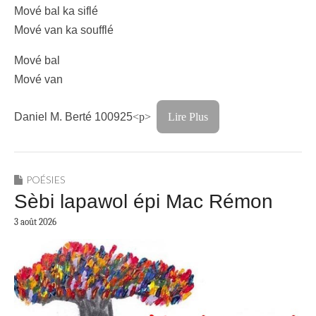
Mové bal ka siflé
Mové van ka soufflé
Mové bal
Mové van
Daniel M. Berté 100925
<p>
Lire Plus
POÉSIES
Sèbi lapawol épi Mac Rémon
3 août 2026