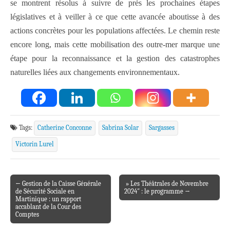
se montrent résolus à suivre de près les prochaines étapes
législatives et à veiller à ce que cette avancée aboutisse à des
actions concrètes pour les populations affectées. Le chemin reste
encore long, mais cette mobilisation des outre-mer marque une
étape pour la reconnaissance et la gestion des catastrophes
naturelles liées aux changements environnementaux.
Tags:
Catherine Conconne
Sabrina Solar
Sargasses
Victorin Lurel
← Gestion de la Caisse Générale
» Les Théâtrales de Novembre
Post navigation
de Sécurité Sociale en
2024″ : le programme →
Martinique : un rapport
accablant de la Cour des
Comptes