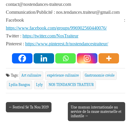
contact@nostendances-traiteur.com
Communication/Publicité : nos.tendances.traiteur@gmail.com
Facebook :
https://www.facebook.com/groups/996902560440076/
Twitter :
https://twitter.com/NosTraiteur
Pinterest :
https://www.pinterest.fr/nostendancestraiteur/
Tags:
Art culinaire
expérience culinaire
Gastronomie créole
Lydia Bangou
Lyly
NOS TENDANCES TRAITEUR
← Festival Sé Ta Nou 2019
Une maman internationale au
Post navigation
service de la cause maternelle et
infantile →