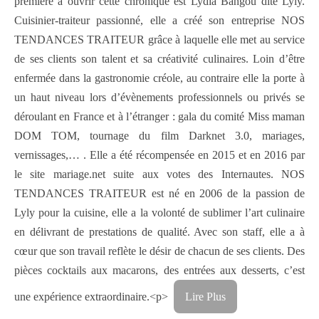
première à ouvrir cette chronique est Lydia Bangou dite Lyly.
Cuisinier-traiteur passionné, elle a créé son entreprise NOS
TENDANCES TRAITEUR grâce à laquelle elle met au service
de ses clients son talent et sa créativité culinaires. Loin d’être
enfermée dans la gastronomie créole, au contraire elle la porte à
un haut niveau lors d’évènements professionnels ou privés se
déroulant en France et à l’étranger : gala du comité Miss maman
DOM TOM, tournage du film Darknet 3.0, mariages,
vernissages,… . Elle a été récompensée en 2015 et en 2016 par
le site mariage.net suite aux votes des Internautes. NOS
TENDANCES TRAITEUR est né en 2006 de la passion de
Lyly pour la cuisine, elle a la volonté de sublimer l’art culinaire
en délivrant de prestations de qualité. Avec son staff, elle a à
cœur que son travail reflète le désir de chacun de ses clients. Des
pièces cocktails aux macarons, des entrées aux desserts, c’est
une expérience extraordinaire.<p>
Lire Plus