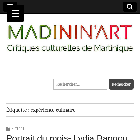
MADININ'ART
Rechercher :
Étiquette :
expérience culinaire
YÉKRI
Portrait du mois- Lydia Bangou