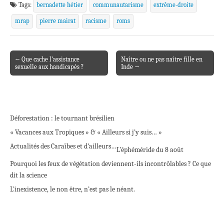
Tags:
bernadette hétier
communautarisme
extrême-droite
mrap
pierre mairat
racisme
roms
← Que cache l’assistance
Naître ou ne pas naître fille en
Post navigation
sexuelle aux handicapés ?
Inde →
Déforestation : le tournant brésilien
« Vacances aux Tropiques » & « Ailleurs si j’y suis… »
Actualités des Caraïbes et d’ailleurs…
L’éphéméride du 8 août
Pourquoi les feux de végétation deviennent-ils incontrôlables ? Ce que
dit la science
L’inexistence, le non être, n’est pas le néant.