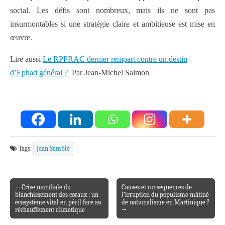
social. Les défis sont nombreux, mais ils ne sont pas
insurmontables si une stratégie claire et ambitieuse est mise en
œuvre.
Lire aussi
Le RPPRAC dernier rempart contre un destin
d’Ephad général ?
Par Jean-Michel Salmon
Tags:
Jean Samblé
← Crise mondiale du
Causes et conséquences de
Post navigation
blanchissement des coraux : un
l’irruption du populisme mâtiné
écosystème vital en péril face au
de nationalisme en Martinique ?
réchauffement climatique
→