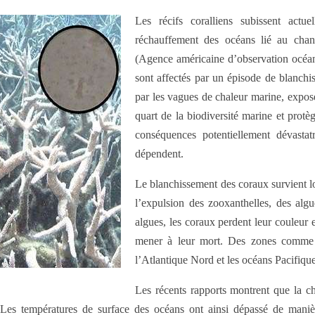
Les récifs coralliens subissent act
réchauffement des océans lié au cha
(Agence américaine d’observation océani
sont affectés par un épisode de blanch
par les vagues de chaleur marine, expose
quart de la biodiversité marine et protè
conséquences potentiellement dévasta
dépendent.
Le blanchissement des coraux survient lo
l’expulsion des zooxanthelles, des algu
algues, les coraux perdent leur couleur e
mener à leur mort. Des zones comme l
l’Atlantique Nord et les océans Pacifiqu
Les récents rapports montrent que la c
 Les températures de surface des océans ont ainsi dépassé de maniè