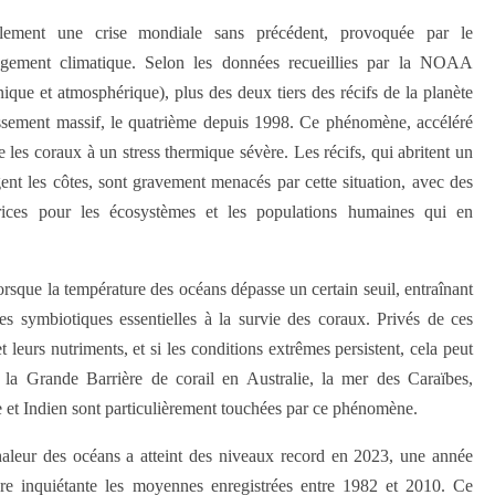
uellement une crise mondiale sans précédent, provoquée par le
ngement climatique. Selon les données recueillies par la NOAA
que et atmosphérique), plus des deux tiers des récifs de la planète
issement massif, le quatrième depuis 1998. Ce phénomène, accéléré
 les coraux à un stress thermique sévère. Les récifs, qui abritent un
gent les côtes, sont gravement menacés par cette situation, avec des
trices pour les écosystèmes et les populations humaines qui en
rsque la température des océans dépasse un certain seuil, entraînant
es symbiotiques essentielles à la survie des coraux. Privés de ces
t leurs nutriments, et si les conditions extrêmes persistent, cela peut
a Grande Barrière de corail en Australie, la mer des Caraïbes,
e et Indien sont particulièrement touchées par ce phénomène.
haleur des océans a atteint des niveaux record en 2023, une année
re inquiétante les moyennes enregistrées entre 1982 et 2010. Ce