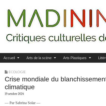
Main menu
Skip to content
MADININ'ART
Accueil
Arts de la scène
Arts Plastiques
Litté
ECOLOGIE
Crise mondiale du blanchissement 
climatique
19 octobre 2024
— Par Sabrina Solar —