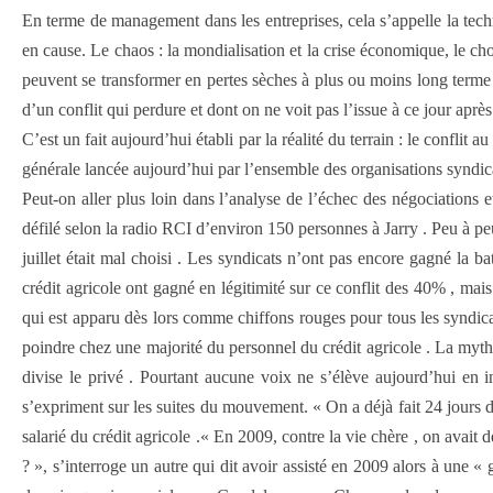
En terme de management dans les entreprises, cela s’appelle la techn
en cause. Le chaos : la mondialisation et la crise économique, le cho
peuvent se transformer en pertes sèches à plus ou moins long terme ,
d’un conflit qui perdure et dont on ne voit pas l’issue à ce jour après
C’est un fait aujourd’hui établi par la réalité du terrain : le conflit
générale lancée aujourd’hui par l’ensemble des organisations syndic
Peut-on aller plus loin dans l’analyse de l’échec des négociations e
défilé selon la radio RCI d’environ 150 personnes à Jarry . Peu à p
juillet était mal choisi . Les syndicats n’ont pas encore gagné la b
crédit agricole ont gagné en légitimité sur ce conflit des 40% , mai
qui est apparu dès lors comme chiffons rouges pour tous les syndicats
poindre chez une majorité du personnel du crédit agricole . La myt
divise le privé . Pourtant aucune voix ne s’élève aujourd’hui en i
s’expriment sur les suites du mouvement. « On a déjà fait 24 jours d
salarié du crédit agricole .« En 2009, contre la vie chère , on avait 
? », s’interroge un autre qui dit avoir assisté en 2009 alors à une 