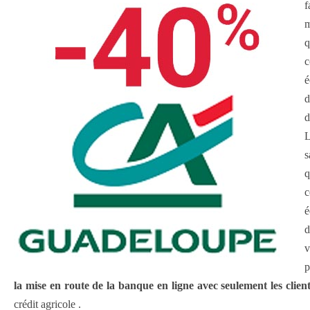
f
m
q
c
é
d
d
L
s
q
c
é
d
v
p
la mise en route de la banque en ligne avec seulement les client
crédit agricole .