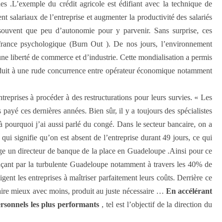
es .L’exemple du crédit agricole est édifiant avec la technique de
alariaux de l’entreprise et augmenter la productivité des salariés
 souvent que peu d’autonomie pour y parvenir. Sans surprise, ces
ffrance psychologique (Burn Out ). De nos jours, l’environnement
e liberté de commerce et d’industrie. Cette mondialisation a permis
onduit à une rude concurrence entre opérateur économique notamment
treprises à procéder à des restructurations pour leurs survies. « Les
payé ces dernières années. Bien sûr, il y a toujours des spécialistes
ilà pourquoi j’ai aussi parlé du congé. Dans le secteur bancaire, on a
 qui signifie qu’on est absent de l’entreprise durant 49 jours, ce qui
oge un directeur de banque de la place en Guadeloupe .Ainsi pour ce
ençant par la turbulente Guadeloupe notamment à travers les 40% de
gent les entreprises à maîtriser parfaitement leurs coûts. Derrière ce
Faire mieux avec moins, produit au juste nécessaire …
En accélérant
ersonnels les plus performants
, tel est l’objectif de la direction du