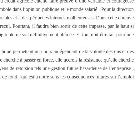
u crédit agricole entend faire preuve d’une véritable et courageuse
mbole dans l’opinion publique et le monde salarié . Pour la direction
ciales et à des péripéties internes malheureuses. Dans cette épreuve
l. Pourtant, il faudra bien sortir de cette impasse, par le haut si
gricole ne soit définitivement abîmée. Et tout doit être fait pour une
litique permettant un choix indépendant de la volonté des uns et des
ie cherche à passer en force, elle accrois la résistance qu’elle cherche
oyens de rétorsion tels une gestion future hasardeuse de l’entreprise ,
at de fond , qui est à notre sens les conséquences futures sur l’emploi