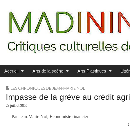
Main menu
Skip to content
MADININ'ART
Accueil
Arts de la scène
Arts Plastiques
Litté
LES CHRONIQUES DE JEAN-MARIE NOL
Impasse de la grève au crédit agri
22 juillet 2016
— Par Jean-Marie Nol, Économiste financier —
C