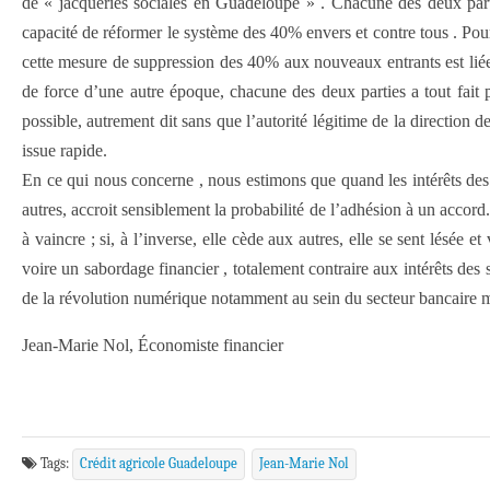
de « jacqueries sociales en Guadeloupe » . Chacune des deux partie
capacité de réformer le système des 40% envers et contre tous . Pour
cette mesure de suppression des 40% aux nouveaux entrants est liée 
de force d’une autre époque, chacune des deux parties a tout fait 
possible, autrement dit sans que l’autorité légitime de la direction 
issue rapide.
En ce qui nous concerne , nous estimons que quand les intérêts des 
autres, accroit sensiblement la probabilité de l’adhésion à un accord. 
à vaincre ; si, à l’inverse, elle cède aux autres, elle se sent lésée 
voire un sabordage financier , totalement contraire aux intérêts des s
de la révolution numérique notamment au sein du secteur bancaire 
Jean-Marie Nol, Économiste financier
Tags:
Crédit agricole Guadeloupe
Jean-Marie Nol