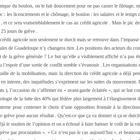
ique du boulon, on le fait doucement pour ne pas casser le filetage, mai
c : les licenciements et le chômage, le boulon : les salaires et le temps 
 et ce sera vraisemblablement le cas au crédit agricole . Mais le pic de 
 25 jours de grève .
 au crédit agricole non seulement se durcit mais se retrouve dans l’impasse
ales de Guadeloupe n’y changera rien .Les positions des acteurs du conf
t de la grève générale ? Le but qu’elle a visiblement affiché n’a pas été
eu l’espoir d’une sortie de conflit semble s’évanouir . Les organisation
ataille de la mobilisation, mais la direction du crédit agricole a déjà p
s en interne, des inquiétudes s’expriment sur les suites du mouvement. L
 ), l’occasion de s’affirmer en « avant-garde éclairée », qui se bat con
hologie de la lutte des 40% qui fédère plus largement à l’élargisseme
nterne pour contester le choix d’une opposition frontale à la directi
e grève pour aucun résultat . Qu’est-ce que ça va donner si ça se durcit 
déjà le soutien de l’opinion et on a échoué à faire baisser le coût de la
« grève par procuration ». « Ce n’est pas le cas aujourd’hui », et beauc