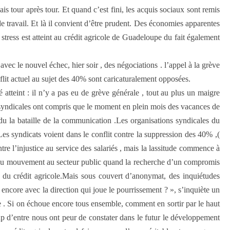
s tour après tour. Et quand c’est fini, les acquis sociaux sont remis
de travail. Et là il convient d’être prudent. Des économies apparentes
stress est atteint au crédit agricole de Guadeloupe du fait également
 avec le nouvel échec, hier soir , des négociations . l’appel à la grève
lit actuel au sujet des 40% sont caricaturalement opposées.
 atteint : il n’y a pas eu de grève générale , tout au plus un maigre
s syndicales ont compris que le moment en plein mois des vacances de
erdu la bataille de la communication .Les organisations syndicales du
es syndicats voient dans le ­conflit contre la suppression des 40% ,(
tre l’injustice au service des salariés , mais la lassitude commence à
nt du mouvement au secteur public quand la recherche d’un compromis
on du crédit agricole.Mais sous couvert d’anonymat, des inquiétudes
encore avec la direction qui joue le pourrissement ? », s’inquiète un
 vie . Si on échoue encore tous ensemble, comment en sortir par le haut
oup d’entre nous ont peur de constater dans le futur le développement