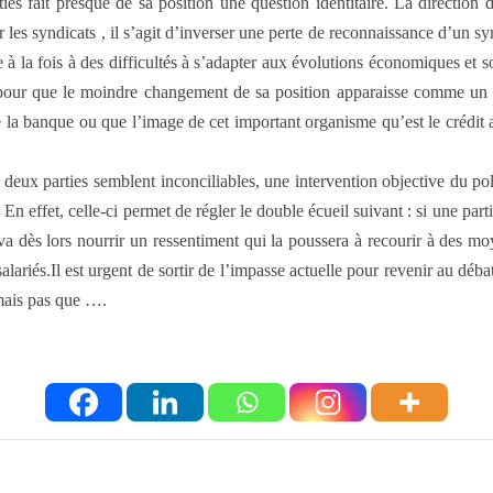
s fait presque de sa position une question identitaire. La direction d
 les syndicats , il s’agit d’inverser une perte de reconnaissance d’un sy
à la fois à des difficultés à s’adapter aux évolutions économiques et so
pour que le moindre changement de sa position apparaisse comme un recu
de la banque ou que l’image de cet important organisme qu’est le crédit a
deux parties semblent inconciliables, une intervention objective du po
En effet, celle-ci permet de régler le double écueil suivant : si une part
et va dès lors nourrir un ressentiment qui la poussera à recourir à des m
alariés.Il est urgent de sortir de l’impasse actuelle pour revenir au déb
mais pas que ….