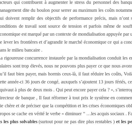
acteurs qui contribuent à augmenter le stress du personnel des banqu
anagement dite du boulon pour serrer au maximum les coûts notamment s
ui doivent remplir des objectifs de performance précis, mais n’ont
onditions de travail sont source de tension et parfois même de sou
conomique est marqué par un contexte de mondialisation appuyée par un
e lever les frontières et d’agrandir le marché économique ce qui a c
ans le milieu bancaire .
a rigoureuse concurrence instaurée par la mondialisation conduit les en
alaires sont trop élevés, nous ne pouvons plus payer ce que nous avons 
u’il faut bien payer, mais hormis ceux-là, il faut réduire les coûts, Vo
ette année-ci 36 jours de congé, auxquels s’ajoutent 13 jours fériés, ce
quivaut à plus de deux mois . Qui peut encore payer cela ? », s’interr
irecteur de banque , Il faut réformer à tout prix le système en comm
ie chère et de préciser que la compétition et les crises économiques obli
ropos se cache en vérité le verbe « diminuer “ …les acquis sociaux . 
s les plus solvables
(surtout pour ne pas dire plus rentables )
et les p