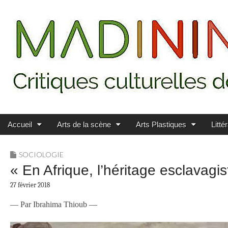
Main menu
Skip to content
MADININ'ART
Accueil
Arts de la scène
Arts Plastiques
Litté
SOCIOLOGIE
« En Afrique, l’héritage esclavagis
27 février 2018
— Par Ibrahima Thioub —