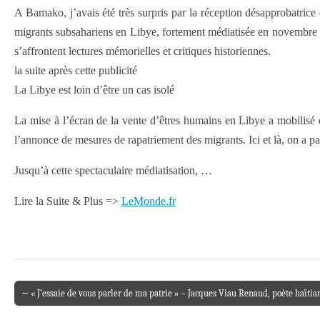
A Bamako, j’avais été très surpris par la réception désapprobatrice
migrants subsahariens en Libye, fortement médiatisée en novembre 2017
s’affrontent lectures mémorielles et critiques historiennes.
la suite après cette publicité
La Libye est loin d’être un cas isolé
La mise à l’écran de la vente d’êtres humains en Libye a mobilisé 
l’annonce de mesures de rapatriement des migrants. Ici et là, on a p
Jusqu’à cette spectaculaire médiatisation, …
Lire la Suite & Plus =>
LeMonde.fr
← « J’essaie de vous parler de ma patrie » – Jacques Viau Renaud, poète haïti
Post navigation