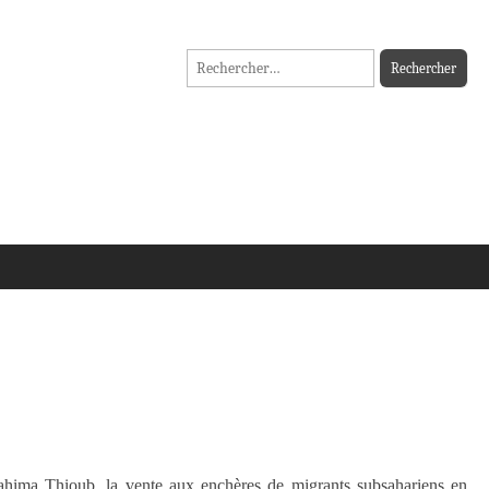
Rechercher :
brahima Thioub, la vente aux enchères de migrants subsahariens en