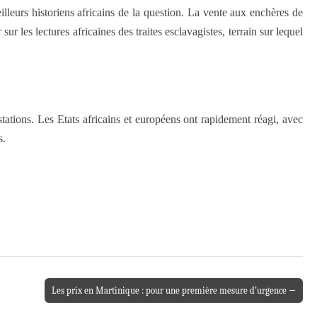
lleurs historiens africains de la question. La vente aux enchères de
 les lectures africaines des traites esclavagistes, terrain sur lequel
ations. Les Etats africains et européens ont rapidement réagi, avec
s.
Les prix en Martinique : pour une première mesure d’urgence →