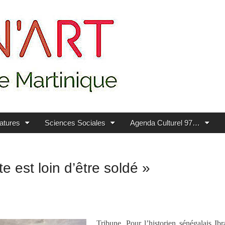
ratures
Sciences Sociales
Agenda Culturel 97…
te est loin d’être soldé »
Tribune. Pour l’historien sénégalais I