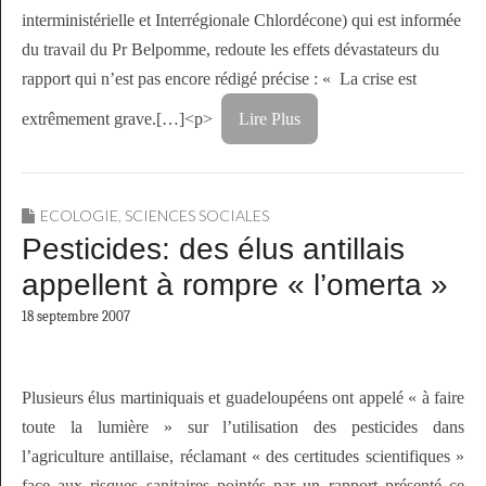
interministérielle et Interrégionale Chlordécone) qui est informée
du travail du Pr Belpomme, redoute les effets dévastateurs du
rapport qui n’est pas encore rédigé précise : « La crise est
extrêmement grave.[…]<p>
Lire Plus
ECOLOGIE
,
SCIENCES SOCIALES
Pesticides: des élus antillais
appellent à rompre « l’omerta »
18 septembre 2007
Plusieurs élus martiniquais et guadeloupéens ont appelé « à faire
toute la lumière » sur l’utilisation des pesticides dans
l’agriculture antillaise, réclamant « des certitudes scientifiques »
face aux risques sanitaires pointés par un rapport présenté ce