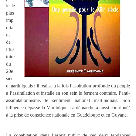
ic le
plus
imp
orta
nt
de
l’his
toire
du
20e
siècl
e martiniquais : il réalise à la fois l’aspiration profonde du peuple
à l’assimilation et installe en son sein le ferment contraire, l’anti-
assimilationnisme, le sentiment national martiniquais. Son
influence dépasse la Martinique; sa démarche a aussi contribué’
à la prise de conscience nationale en Guadeloupe et en Guyane.
La cohabitation dans l’esprit public de ces deux tendances