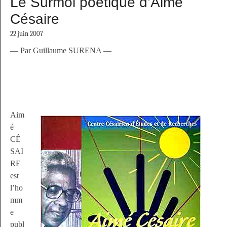
Le Surmoi poétique d’Aimé
Césaire
22 juin 2007
— Par Guillaume SURENA —
Aim
é
CÉ
SAI
RE
est
l’ho
mm
e
publ