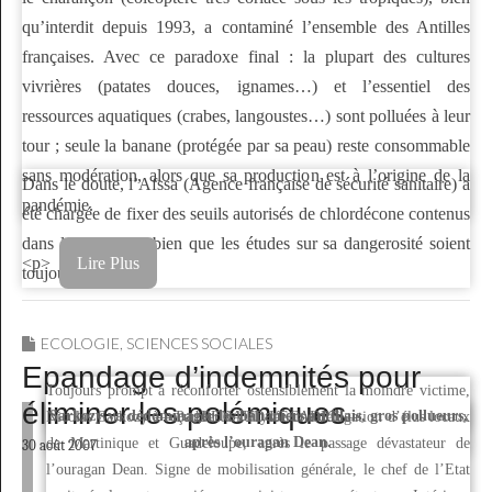
qu’interdit depuis 1993, a contaminé l’ensemble des Antilles
françaises. Avec ce paradoxe final : la plupart des cultures
vivrières (patates douces, ignames…) et l’essentiel des
ressources aquatiques (crabes, langoustes…) sont polluées à leur
tour ; seule la banane (protégée par sa peau) reste consommable
sans modération, alors que sa production est à l’origine de la
Dans le doute, l’Afssa (Agence française de sécurité sanitaire) a
pandémie.
été chargée de fixer des seuils autorisés de chlordécone contenus
dans les aliments, bien que les études sur sa dangerosité soient
<p>
Lire Plus
toujours en cours.
ECOLOGIE
,
SCIENCES SOCIALES
Epandage d’indemnités pour
Toujours prompt à réconforter ostensiblement la moindre victime,
éliminer les polémiques
Sarkozy va dédommager les bananiers antillais, gros pollueurs,
— Par RENAUD LECADRE —
Nicolas Sarkozy à reçu hier à l’Elysée une délégation d’élus locaux
après l’ouragan Dean.
de Martinique et Guadeloupe, après le passage dévastateur de
30 août 2007
l’ouragan Dean. Signe de mobilisation générale, le chef de l’Etat