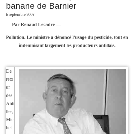
banane de Barnier
6 septembre 2007
—
Par
Renaud Lecadre —
Pollution. Le ministre a dénoncé l’usage du pesticide, tout en
indemnisant largement les producteurs antillais.
De
reto
ur
des
Anti
lles,
Mic
hel