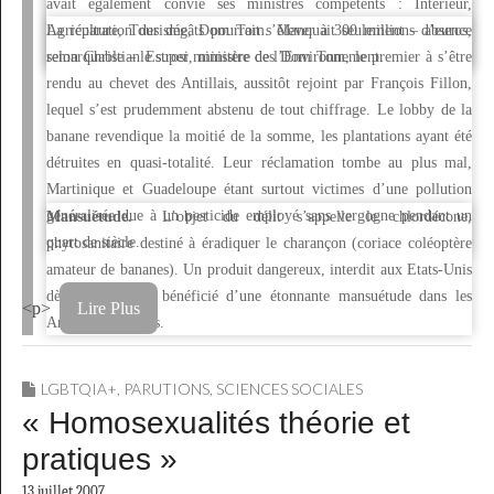
avait également convié ses ministres compétents : Intérieur,
Agriculture, Tourisme, Dom Tom. Manquait seulement – absence
La réparation des dégâts pourrait s’élever à 300 millions d’euros,
remarquable – le super ministère de l’Environnement.
selon Christian Estrosi, ministre des Dom Tom, le premier à s’être
rendu au chevet des Antillais, aussitôt rejoint par François Fillon,
lequel s’est prudemment abstenu de tout chiffrage. Le lobby de la
banane revendique la moitié de la somme, les plantations ayant été
détruites en quasi-totalité. Leur réclamation tombe au plus mal,
Martinique et Guadeloupe étant surtout victimes d’une pollution
généralisée due à un pesticide employé sans vergogne pendant un
Mansuétude.
L’objet du délit s’appelle le chlordécone,
quart de siècle.
phytosanitaire destiné à éradiquer le charançon (coriace coléoptère
amateur de bananes). Un produit dangereux, interdit aux Etats-Unis
dès 1976, qui a bénéficié d’une étonnante mansuétude dans les
<p>
Lire Plus
Antilles françaises.
LGBTQIA+
,
PARUTIONS
,
SCIENCES SOCIALES
« Homosexualités théorie et
pratiques »
13 juillet 2007