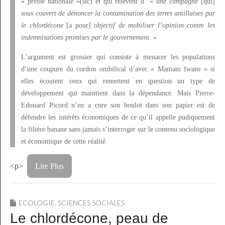
« presse nationale »(sic) et qui relèvent d’ «
une campagne
[qui]
sous couvert de dénoncer la contamination des terres antillaises par
le chlordécone
[a pour]
objectif de mobiliser l’opinion contre les
indemnisations promises par le gouvernement
. »
L’argument est grossier qui consiste à menacer les populations
d’une coupure du cordon ombilical d’avec « Mamam fwans » si
elles écoutent ceux qui remettent en question un type de
développement qui maintient dans la dépendance. Mais Pierre-
Edouard Picord n’en a cure son boulot dans son papier est de
défendre les intérêts économiques de ce qu’il appelle pudiquement
la filière banane sans jamais s’interroger sur le contenu sociologique
et économique de cette réalité.
<p>
Lire Plus
ECOLOGIE
,
SCIENCES SOCIALES
Le chlordécone, peau de