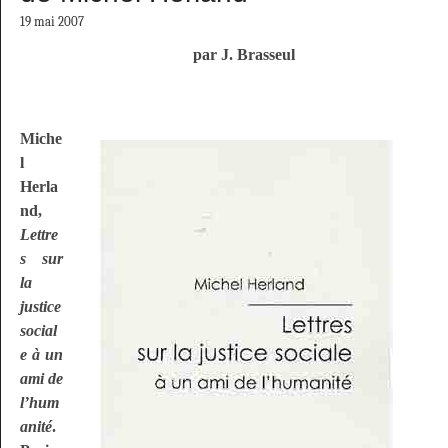
19 mai 2007
par J. Brasseul
Miche
l
Herla
nd,
Lettre
s sur
la
justice
social
e à un
ami de
l’hum
anité
.