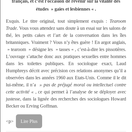
français, et c’est l’occasion de revenir sur la vitalité des
études » gaies et lesbiennes « .
Exquis. Le titre original, tout simplement exquis :
Tearoom
Trade
. Vous vous attendez sans doute à un essai sur les salons de
thé, les petits cakes et l’art de la conversation dans les îles
britanniques. Vraiment ? Vous n’y êtes guère ! En argot anglais,
» tearoom » désigne les » tasses « , c’est-à-dire les pissotières.
L’ouvrage s’attache donc aux pratiques sexuelles entre hommes
dans les toilettes publiques. En sociologue exact, Laud
Humphreys décrit avec précision ces relations anonymes qu’il a
observées dans les années 1960 aux Etats-Unis. Comme il le dit
lui-même, il n’a
» pas de préjugé moral ou intellectuel contre
cette activité «
, ce qui permet à l’analyse de se déployer avec
justesse, dans la lignée des recherches des sociologues Howard
Becker ou Erving Goffman.
<p>
Lire Plus