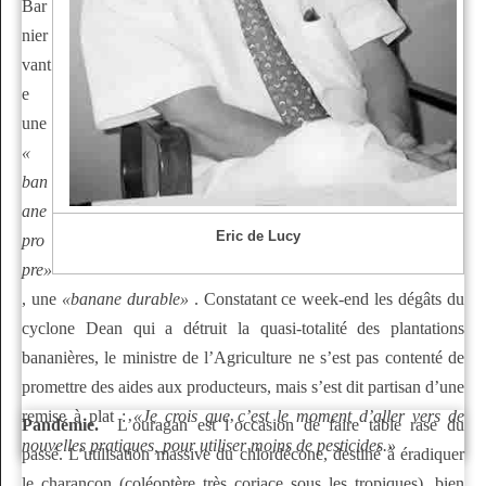
Bar
nier
vant
e
une
«
ban
ane
Eric de Lucy
pro
pre»
, une
«banane durable»
. Constatant ce week-end les dégâts du
cyclone Dean qui a détruit la quasi-totalité des plantations
bananières, le ministre de l’Agriculture ne s’est pas contenté de
promettre des aides aux producteurs, mais s’est dit partisan d’une
remise à plat :
«Je crois que c’est le moment d’aller vers de
Pandémie.
L’ouragan est l’occasion de faire table rase du
nouvelles pratiques, pour utiliser moins de pesticides.»
passé. L’utilisation massive du chlordécone, destiné à éradiquer
le charançon (coléoptère très coriace sous les tropiques), bien