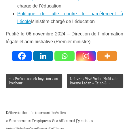
chargé de l’éducation
Politique de lutte contre le harcèlement à
l’école
Ministère chargé de l’éducation
Publié le 06 novembre 2024 – Direction de l’information
légale et administrative (Premier ministre)
← « Pwéson son ek boyo ton » au
Le livre « Vèvè Vodou Haïti » de
Post navigation
Prêcheur
Roxane Ledan – Taino-L →
Déforestation : le tournant brésilien
« Vacances aux Tropiques » & « Ailleurs si j’y suis… »
Actualités des Caraïbes et d’ailleurs…