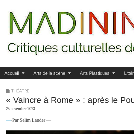
Main menu
Skip to content
MADININ'ART
Accueil
Arts de la scène
Arts Plastiques
Litté
THÉÂTRE
« Vaincre à Rome » : après le Pour
25 novembre 2023
—
-Par Selim Lander —