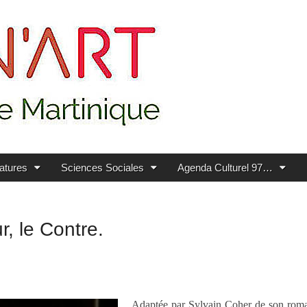
ratures
Sciences Sociales
Agenda Culturel 97…
, le Contre.
Adaptée par Sylvain Coher de son roman