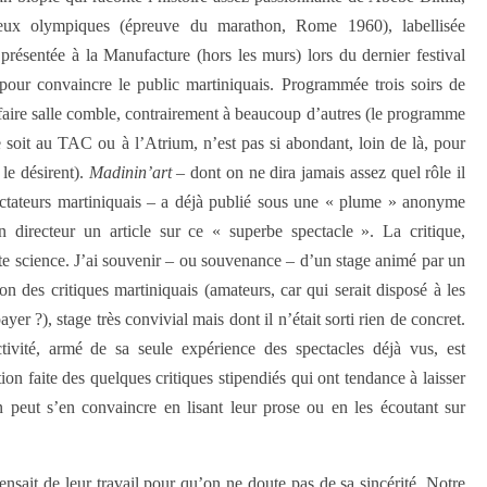
jeux olympiques (épreuve du marathon, Rome 1960), labellisée
présentée à la Manufacture (hors les murs) lors du dernier festival
pour convaincre le public martiniquais. Programmée trois soirs de
 faire salle comble, contrairement à beaucoup d’autres (le programme
 soit au TAC ou à l’Atrium, n’est pas si abondant, loin de là, pour
 le désirent).
Madinin’art
– dont on ne dira jamais assez quel rôle il
spectateurs martiniquais – a déjà publié sous une « plume » anonyme
 directeur un article sur ce « superbe spectacle ». La critique,
ute science. J’ai souvenir – ou souvenance – d’un stage animé par un
ion des critiques martiniquais (amateurs, car qui serait disposé à les
ayer ?), stage très convivial mais dont il n’était sorti rien de concret.
tivité, armé de sa seule expérience des spectacles déjà vus, est
ion faite des quelques critiques stipendiés qui ont tendance à laisser
peut s’en convaincre en lisant leur prose ou en les écoutant sur
ensait de leur travail pour qu’on ne doute pas de sa sincérité. Notre