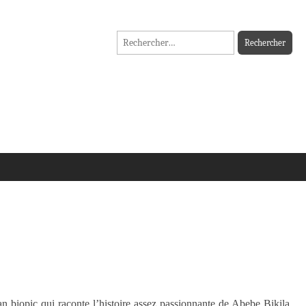
Rechercher :
 biopic qui raconte l’histoire assez passionnante de Abebe Bikila,