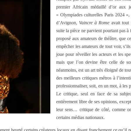
premier Africain médaillé d’or aux 
« Olympiades culturelles Paris 2024 », 
d’Avignon,
Vaincre à Rome
avait tout 
suite
la pièce
ne parvient pourtant pas à
proposé aux amateurs de théâtre, que ce
empêcher les amateurs de tout voir, s’ils
joue pour réveiller les acteurs et les 
mais que l’on devine être celle de son
néanmoins, est un art très éloigné de to
des meilleurs critiques métros à l’intent
professionnaliser, soit, en un mot, à les p
Le critique, seul en face de sa subjec
entièrement libre de ses opinions, except
leur sens… critique de côté, comme on 
certains médias nationaux.
amment heurté certains créateurs locaux en disant franchement ce qu’il p