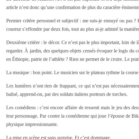
article n’est donc qu’une confirmation de plus du caractère éminemmen
Premier critère personnel et subjectif : me suis-je ennuyé ou pas
coureur s’effondre par deux fois, tout au plus ai-je admiré la manière
Deuxième critère : le décor. Ce n’est pas le plus important, loin de
regarder. À jardin, des quelques objets censés évoquer le logis du
en Éthiopie, patrie de l’athlète ? Rien ne permet de le croire. Le pr
La musique : bon point. Le musicien sur le plateau rythme la course
Les lumières n’ont rien de frappant, ce qui n’est pas nécessairemen
balisé, apprend-on, par des soldats italiens porteurs de torches.
Les comédiens : c’est encore affaire de ressenti mais le jeu des 
leur personnage. Par contre la comédienne qui joue l’épouse de Biki
physique impressionnante.
La mise en scène est sans surprise. Et c’est dommage.