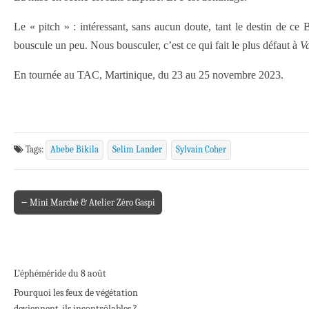
Le « pitch » : intéressant, sans aucun doute, tant le destin de ce B
bouscule un peu. Nous bousculer, c’est ce qui fait le plus défaut à
V
En tournée au TAC, Martinique, du 23 au 25 novembre 2023.
Tags:
Abebe Bikila
Selim Lander
Sylvain Coher
← Mini Marché & Atelier Zéro Gaspi
Post navigation
L’éphéméride du 8 août
Pourquoi les feux de végétation
deviennent-ils incontrôlables ?