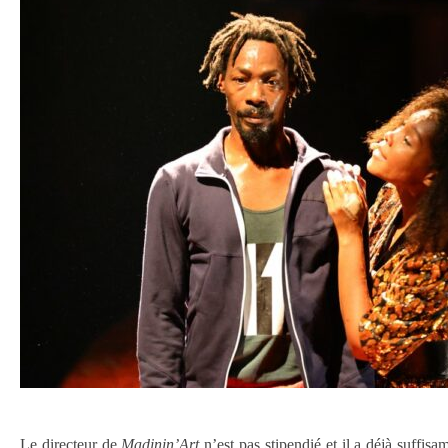
Le directeur de
Madinin’Art
n’est pas stipendié et il a déjà suffis