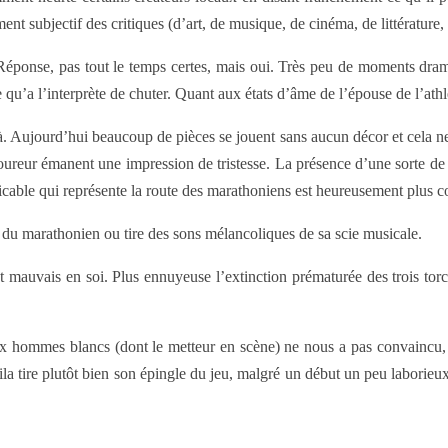
t subjectif des critiques (d’art, de musique, de cinéma, de littérature, 
 ? Réponse, pas tout le temps certes, mais oui. Très peu de moments dr
 qu’a l’interprète de chuter. Quant aux états d’âme de l’épouse de l’athl
 là. Aujourd’hui beaucoup de pièces se jouent sans aucun décor et cela n
 coureur émanent une impression de tristesse. La présence d’une sorte d
aticable qui représente la route des marathoniens est heureusement plus 
 du marathonien ou tire des sons mélancoliques de sa scie musicale.
t mauvais en soi. Plus ennuyeuse l’extinction prématurée des trois torc
deux hommes blancs (dont le metteur en scène) ne nous a pas convaincu,
la tire plutôt bien son épingle du jeu, malgré un début un peu laborieux