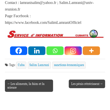
Contact : lamranisalim@yahoo.fr ; Salim.Lamrani@univ-
reunion.fr
Page Facebook :
https://www.facebook.com/SalimLamraniOfficiel
Tags:
Cuba
Salim Lamrani
sanctions économiques
← Les aliments, la faim et la
Les pénis rétrécissent →
Post navigation
science