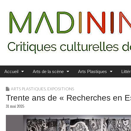
Main menu
Skip to content
MADININ'ART
Accueil
Arts de la scène
Arts Plastiques
Litté
ARTS PLASTIQUES
,
EXPOSITIONS
Trente ans de « Recherches en Est
31 mai 2025