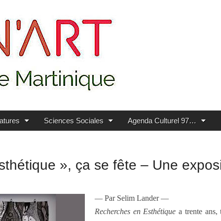
ratures
Sciences Sociales
Agenda Culturel 97…
hétique », ça se fête – Une exposit
— Par Selim Lander —
Recherches en Esthétique
a trente ans,