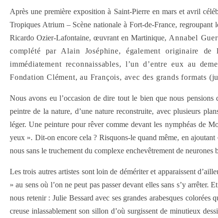
Après une première exposition à Saint-Pierre en mars et avril céléb
Tropiques Atrium – Scène nationale à Fort-de-France, regroupant le
Ricardo Ozier-Lafontaine, œuvrant en Martinique
, Annabel Guer
complété par Alain Joséphine, également originaire de 
immédiatement reconnaissables, l’un d’entre eux au demeu
Fondation Clément, au François, avec des grands formats (j
Nous avons eu l’occasion de dire tout le bien que nous pensions d
peintre de la nature, d’une nature reconstruite, avec plusieurs plan
léger. Une peinture pour rêver comme devant les nymphéas de Monet
yeux ». Dit-on encore cela ? Risquons-le quand même, en ajoutant « 
nous sans le truchement du complexe enchevêtrement de neurones ba
Les trois autres artistes sont loin de démériter et apparaissent d’ail
» au sens où l’on ne peut pas passer devant elles sans s’y arrêter. Et
nous retenir : Julie Bessard avec ses grandes arabesques colorées q
creuse inlassablement son sillon d’où surgissent de minutieux dess