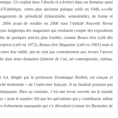
mique. Un exploit dans l’absolu et
a fortiori
dans un domaine aussi
d’Esthétique
, certes plus ancienne puisque créée en 1948, a-t-elle
gements de périodicité (trimestrielle, semestrielle), de forme et
n 2004 avant de renaître en 2008 sous l’intitulé
Nouvelle Revue
depuis longtemps des magazines qui rendaient compte des expositions
ichis de quelques articles plus fouillés, comme
Beaux-Arts
(créé dès
rtpress
(créé en 1972),
Beaux-Arts Magazine
(créé en 1983) mais il
ertes leur utilité, qui ne sont pas contrairement aux revues l’œuvre
che dans leurs domaines (histoire de l’art, art contemporain, cinéma,
at A4, dirigée par le professeur Dominique Berthet, est conçue et
vité territoriale » de l’outre-mer français. Il ne faudrait pourtant pas
artiniquaise. Bien au contraire, c’est une revue ouverte sur le monde
s » pour le numéro 30) que les spécialistes qui y contribuent, même
our les événements marquants qui s’y déroulent (comme les Biennales de