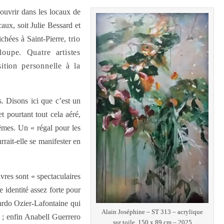
’ouvrir dans les locaux de
aux, soit Julie Bessard et
ichées à Saint-Pierre,
trio
oupe. Quatre artistes
ition personnelle à la
. Disons ici que c’est un
t pourtant tout cela aéré,
êmes. Un « régal pour les
rait-elle se manifester en
uvres sont « spectaculaires
e identité assez forte pour
cardo Ozier-Lafontaine qui
Alain Joséphine – ST 313 – acrylique
 ; enfin Anabell Guerrero
sur toile, 150 x 89 cm – 2025