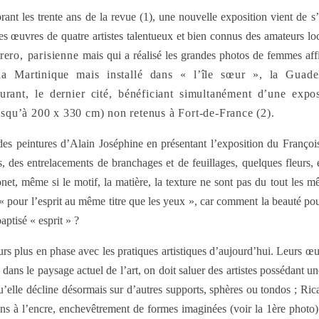
rant les trente ans de la revue (1), une nouvelle exposition vient de s
s œuvres de quatre artistes talentueux et bien connus des amateurs loc
rero
, parisienne
mais qui a réalisé les grandes photos de femmes aff
la Martinique mais installé dans « l’île sœur », la Guadel
rant, le dernier cité, bénéficiant simultanément d’une expos
usqu’à 200 x 330 cm) non retenus à Fort-de-France (2).
es peintures d’Alain Joséphine en présentant l’exposition du François
s, des entrelacements de branchages et de feuillages, quelques fleurs, e
, même si le motif, la matière, la texture ne sont pas du tout les m
pour l’esprit au même titre que les yeux », car comment la beauté pour
ptisé « esprit » ?
leurs plus en phase avec les pratiques artistiques d’aujourd’hui. Leurs œ
 dans le paysage actuel de l’art, on doit saluer des artistes possédant un
u’elle décline désormais sur d’autres supports, sphères ou tondos ; Ri
ins à l’encre, enchevêtrement de formes imaginées (voir la 1ère photo)