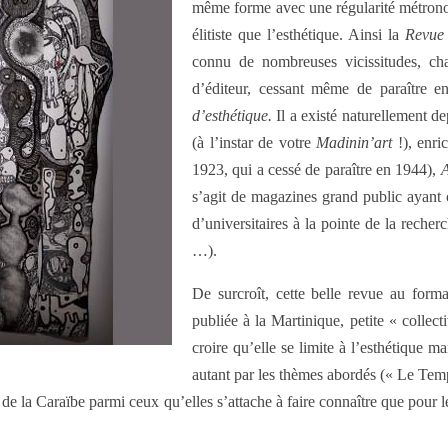
même forme avec une régularité métrono
élitiste que l’esthétique. Ainsi la
Revue 
connu de nombreuses vicissitudes, chan
d’éditeur, cessant même de paraître e
d’esthétique.
Il a existé naturellement 
(à l’instar de votre
Madinin’art
!), enr
1923, qui a cessé de paraître en 1944),
A
s’agit de magazines grand public ayant c
d’universitaires à la pointe de la recher
…).
De surcroît, cette belle revue au form
publiée à la Martinique, petite « collecti
croire qu’elle se limite à l’esthétique m
autant par les thèmes abordés (« Le Temp
ires de la Caraïbe parmi ceux qu’elles s’attache à faire connaître que p