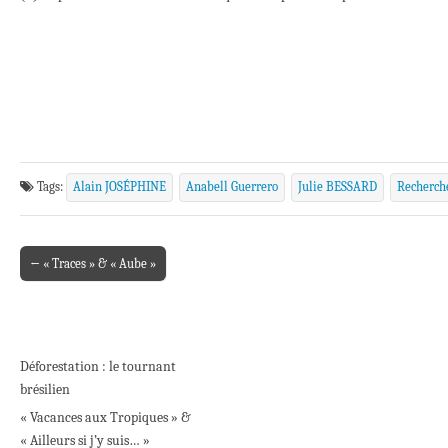
Tags:
Alain JOSÉPHINE
Anabell Guerrero
Julie BESSARD
Recherche
← « Traces » & « Aube »
Post navigation
Déforestation : le tournant
brésilien
« Vacances aux Tropiques » &
« Ailleurs si j’y suis… »