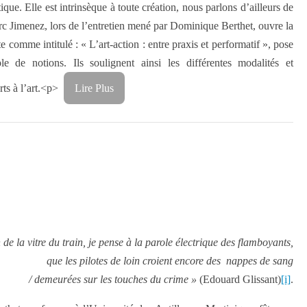
tique. Elle est intrinsèque à toute création, nous parlons d’ailleurs de
rc Jimenez, lors de l’entretien mené par Dominique Berthet, ouvre la
te comme intitulé : « L’art-action : entre praxis et performatif », pose
 de notions. Ils soulignent ainsi les différentes modalités et
rts à l’art.<p>
Lire Plus
 de la vitre du train, je pense à la parole électrique des flamboyants,
que les pilotes de loin croient encore des nappes de sang
/ demeurées sur les touches du crime »
(Edouard Glissant)
[i]
.