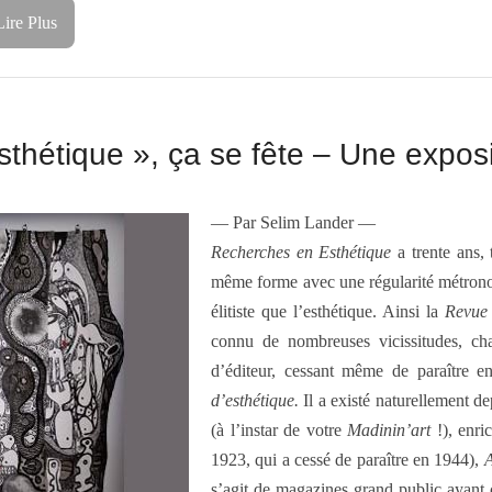
Lire Plus
hétique », ça se fête – Une exposit
— Par Selim Lander —
Recherches en Esthétique
a trente ans,
même forme avec une régularité métrono
élitiste que l’esthétique. Ainsi la
Revue 
connu de nombreuses vicissitudes, chan
d’éditeur, cessant même de paraître e
d’esthétique.
Il a existé naturellement 
(à l’instar de votre
Madinin’art
!), enr
1923, qui a cessé de paraître en 1944),
A
s’agit de magazines grand public ayant c