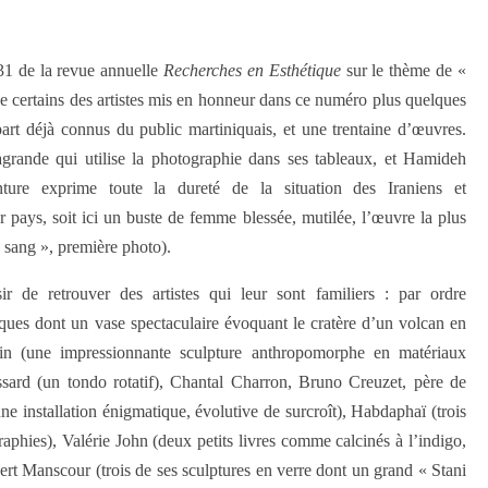
31 de la revue annuelle
Recherches en Esthétique
sur le thème de «
le certains des artistes mis en honneur dans ce numéro plus quelques
upart déjà connus du public martiniquais, et une trentaine d’œuvres.
ande qui utilise la photographie dans ses tableaux, et Hamideh
nture exprime toute la dureté de la situation des Iraniens et
r pays, soit ici un buste de femme blessée, mutilée, l’œuvre la plus
e sang », première photo).
sir de retrouver des artistes qui leur sont familiers : par ordre
iques dont un vase spectaculaire évoquant le cratère d’un volcan en
tin (une impressionnante sculpture anthropomorphe en matériaux
ssard (un tondo rotatif), Chantal Charron, Bruno Creuzet, père de
ne installation énigmatique, évolutive de surcroît), Habdaphaï (trois
phies), Valérie John (deux petits livres comme calcinés à l’indigo,
bert Manscour (trois de ses sculptures en verre dont un grand « Stani