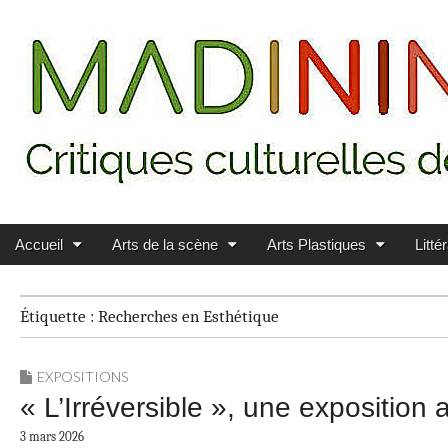
Main menu
Skip to content
MADININ'ART
Accueil
Arts de la scène
Arts Plastiques
Litté
Étiquette :
Recherches en Esthétique
EXPOSITIONS
« L’Irréversible », une exposition 
3 mars 2026