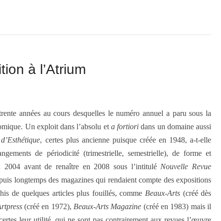
ion à l’Atrium
 trente années au cours desquelles le numéro annuel a paru sous la
mique. Un exploit dans l’absolu et
a fortiori
dans un domaine aussi
d’Esthétique
, certes plus ancienne puisque créée en 1948, a-t-elle
gements de périodicité (trimestrielle, semestrielle), de forme et
n 2004 avant de renaître en 2008 sous l’intitulé
Nouvelle Revue
depuis longtemps des magazines qui rendaient compte des expositions
ichis de quelques articles plus fouillés, comme
Beaux-Arts
(créé dès
rtpress
(créé en 1972),
Beaux-Arts Magazine
(créé en 1983) mais il
ertes leur utilité, qui ne sont pas contrairement aux revues l’œuvre