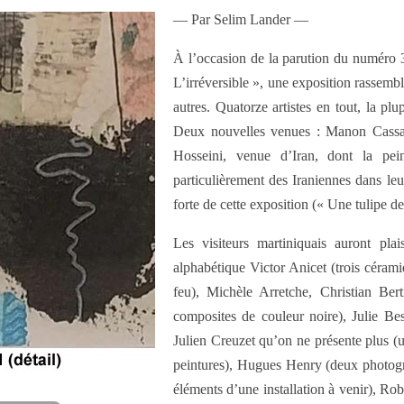
— Par Selim Lander —
À l’occasion de la parution du numéro 
L’irréversible », une exposition rassemb
autres. Quatorze artistes en tout, la pl
Deux nouvelles venues : Manon Cassagr
Hosseini, venue d’Iran, dont la pei
particulièrement des Iraniennes dans leu
forte de cette exposition (« Une tulipe d
Les visiteurs martiniquais auront plai
alphabétique Victor Anicet (trois céram
feu), Michèle Arretche, Christian Ber
composites de couleur noire), Julie Be
Julien Creuzet qu’on ne présente plus (u
peintures), Hugues Henry (deux photogra
éléments d’une installation à venir), Ro