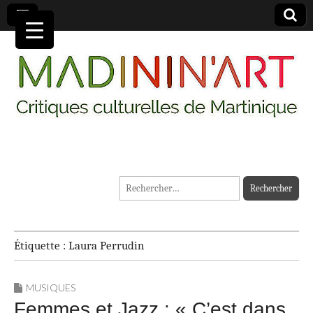
MADININ'ART
Rechercher :
Étiquette :
Laura Perrudin
MUSIQUES
Femmes et Jazz : « C’est dans