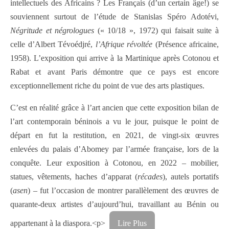
intellectuels des Africains ? Les Français (d’un certain âge!) se
souviennent surtout de l’étude de Stanislas Spéro Adotévi,
Négritude et négrologues
(« 10/18 », 1972) qui faisait suite à
celle d’Albert Tévoédjré,
l’Afrique révoltée
(Présence africaine,
1958). L’exposition qui arrive à la Martinique après Cotonou et
Rabat et avant Paris démontre que ce pays est encore
exceptionnellement riche du point de vue des arts plastiques.
C’est en réalité grâce à l’art ancien que cette exposition bilan de
l’art contemporain béninois a vu le jour, puisque le point de
départ en fut la restitution, en 2021, de vingt-six œuvres
enlevées du palais d’Abomey par l’armée française, lors de la
conquête. Leur exposition à Cotonou, en 2022 – mobilier,
statues, vêtements, haches d’apparat (
récades
), autels portatifs
(
asen
) – fut l’occasion de montrer parallèlement des œuvres de
quarante-deux artistes d’aujourd’hui, travaillant au Bénin ou
appartenant à la diaspora.<p>
Lire Plus