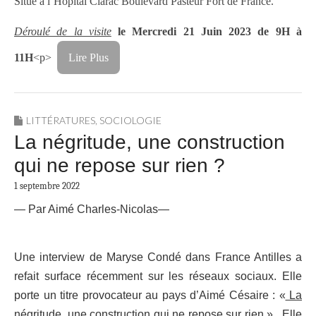
Situé à l’Hôpital Clarac Boulevard Pasteur Fort de France.
Déroulé de la visite
le
Mercredi 21 Juin 2023 de 9H à
11H
<p>
Lire Plus
LITTÉRATURES
,
SOCIOLOGIE
La négritude, une construction
qui ne repose sur rien ?
1 septembre 2022
— Par Aimé Charles-Nicolas—
Une interview de Maryse Condé dans France Antilles a
refait surface récemment sur les réseaux sociaux. Elle
porte un titre provocateur au pays d’Aimé Césaire : «
La
négritude, une construction qui ne repose sur rien »
. Elle