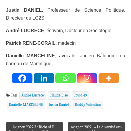
Justin DANIEL
, Professeur de Science Politique,
Directeur du LC2S
André LUCRECE
, écrivain, Docteur en Sociologie
Patrick RENE-CORAIL
, médecin
Danielle MARCELINE
, avocate, ancien Bâtonnier du
barreau de Martinique
Tags:
André Lucrèce
Claude Lise
Covid-19
Danielle MARCELINE
Justin Daniel
Ruddy Valentino
← Avignon 2022-7 : Richard II,
Avignon 2022 : « La diversité est-
Post navigation