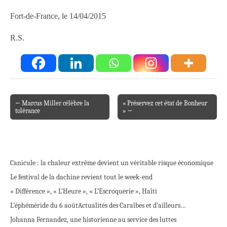
Fort-de-France, le 14/04/2015
R.S.
← Marcus Miller célèbre la
« Préservez cet état de Bonheur
Post navigation
tolérance
» →
Canicule : la chaleur extrême devient un véritable risque économique
Le festival de la dachine revient tout le week-end
« Différence », « L’Heure », « L’Escroquerie », Haïti
L’éphéméride du 6 août
Actualités des Caraïbes et d’ailleurs…
Johanna Fernandez, une historienne au service des luttes