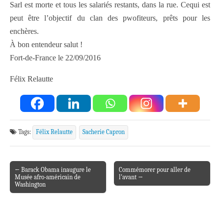
Sarl est morte et tous les salariés restants, dans la rue. Cequi est
peut être l’objectif du clan des pwofiteurs, prêts pour les
enchères.
À bon entendeur salut !
Fort-de-France le 22/09/2016
Félix Relautte
Tags:
Félix Relautte
Sacherie Capron
← Barack Obama inaugure le
Commémorer pour aller de
Post navigation
Musée afro-américain de
l’avant →
Washington